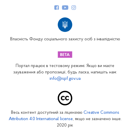
Керівництво
Структура Фонду
Територіальні відділення
Вінницьке відділення
Волинське відділення
Власність Фонду соціального захисту осіб з інвалідністю
Дніпропетровське відділення
Донецьке відділення
Житомирське відділення
Портал працює в тестовому режимі. Якщо ви маєте
Закарпатське відділення
зауваження або пропозиції, будь ласка, напишіть нам:
info@ispf.gov.ua
Запорізьке відділення
Івано-Франківське відділення
Київське міське відділення
Київське обласне відділення
Весь контент доступний за ліцензією
Creative Commons
Кіровоградське відділення
Attribution 4.0 International license
, якщо не зазначено інше.
Луганське відділення
2020 рік