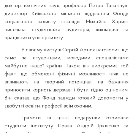
доктор технічних наук, професор Петро Таланчук,
директор Київського міського відділення Фонду
соціального захисту інвалідів Михайло Хариш,
чисельна студентська аудиторія, викладачі та
працівники університету.
У своєму виступі Сергій Артюх наголосив, що
саме за студентами, молодими спеціалістами
майбутнє нашої країни. Також він виокремив той
факт, що обмежені фізичні можливості ніяк не
впливають на творчий потенціал, на бажання
приносити користь державі і бути гідно оціненим.
Він сказав, що Фонд завжди готовий допомогти у
здобутті освіти, професії всім охочим.
Грамоти та цінні подарунки отримали
студенти інституту Права Андрій Ірклієнко та