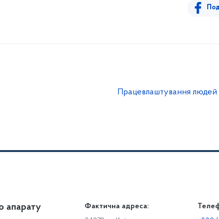
Под
Працевлаштування людей з 
о апарату
Громадянам
Фактична адреса:
Теле
Дія