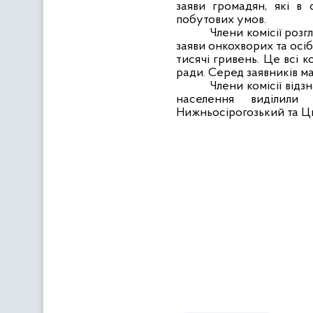
заяви громадян, які в
побутових умов.
Члени комісії розг
заяви онкохворих та осіб
тисячі гривень. Це всі к
ради. Серед заявників м
Члени комісії від
населення виділили 
Нижньосірогозький та Ц