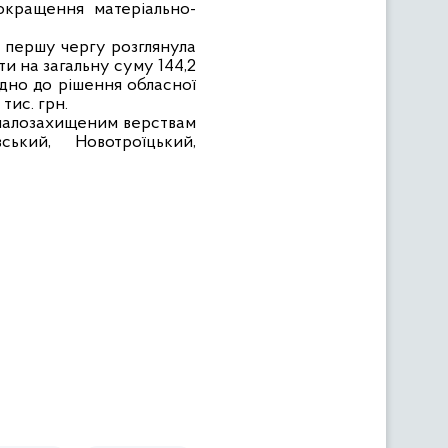
окращення матеріально-
 у першу чергу розглянула
ти на загальну суму 144,2
відно до рішення обласної
тис. грн.
а малозахищеним верствам
ький, Новотроїцький,