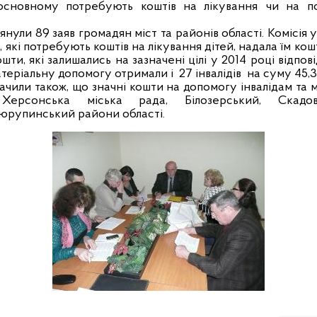
 основному потребують коштів на лікування чи на п
лянули 89 заяв громадян міст та районів області. Комісія
, які потребують коштів на лікування дітей, надала їм кош
ошти, які залишались на зазначені цілі у 2014 році відпо
атеріальну допомогу отримали і
27 інвалідів
на суму 45,3 
значили також, що значні кошти на допомогу інвалідам т
Херсонська міська рада, Білозерський, Скадовс
юрупинський райони області.