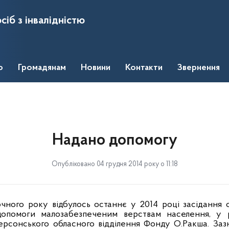
сіб з інвалідністю
о
Громадянам
Новини
Контакти
Звернення
Надано допомогу
Опубліковано 04 грудня 2014 року о 11:18
очного
року
відбулось останнє у 2014 році засідання о
допомоги малозабезпеченим верствам населення, у р
рсонського обласного відділення Фонду О.Ракша. Зазн