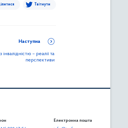
ілитися
Твітнути
Наступна
інвалідністю – реалії та
перспективи
фон
льність
Електронна пошта