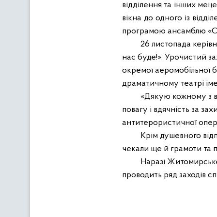
відділення та інших меце
вікна до одного із відді
програмою ансамблю «Суз
26 листопада
керівн
нас буде
!».
Урочистий зах
окремої аеромобільної 
драматичному театрі іме
«Дякую кожному з в
повагу і вдячність за зах
антитерористичної опера
Крім душевного від
чекали ще й грамоти та п
Наразі Житомирське 
проводить ряд заходів с