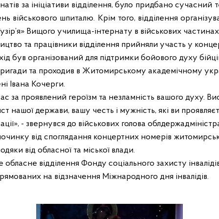
натів за ініціативи відділення, було придбано сучасний т
лень військового шпиталю. Крім того, відділення організ
ір’я» Вищого училища-інтернату в військових частинах 
ицтво та працівники відділення прийняли участь
у конце
ід був організований для підтримки бойового духу бійці
бригади
та проходив в
Житомирському академічному укр
ні Івана Кочерги.
ас за проявлений героїзм та незламність вашого духу. 
ист нашої держави, вашу честь і мужність, які ви проявляє
ції», - звернувся до військових голова облдержадміністр
починку від споглядання концертних номерів житомирськи
одяки від обласної та міської влади.
обласне відділення Фонду соціального захисту інваліді
прямованих на відзначення Міжнародного дня інвалідів.