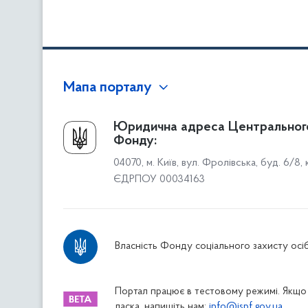
Мапа порталу
Про Фонд
Юридична адреса Центральног
Фонду:
Керівництво
04070, м. Київ, вул. Фролівська, буд. 6/8,
Структура Фонду
ЄДРПОУ 00034163
Територіальні відділення
Вінницьке відділення
Волинське відділення
Власність Фонду соціального захисту осіб
Дніпропетровське відділення
Донецьке відділення
Житомирське відділення
Портал працює в тестовому режимі. Якщо 
ласка, напишіть нам:
info@ispf.gov.ua