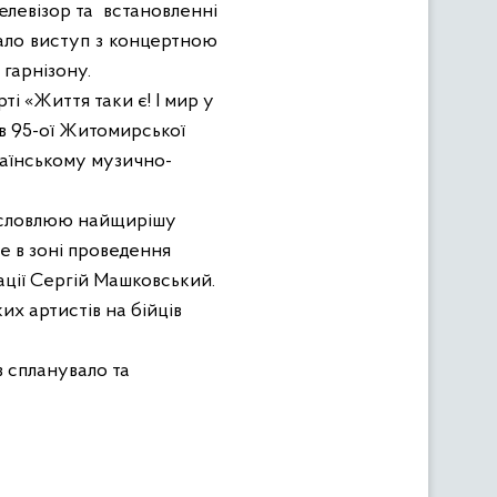
елевізор та
встановленні
увало виступ з концертною
гарнізону.
рт
і
«Життя таки є! І мир у
в 95-ої Житомирської
аїнському музично-
Висловлюю найщирішу
те в зоні проведення
ації Сергій Машковський.
х артистів на бійців
в спланувало та