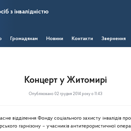
сіб з інвалідністю
о
Громадянам
Новини
Контакти
Звернення
Концерт у Житомирі
Опубліковано 02 грудня 2014 року о 11:43
сне відділення Фонду соціального захисту інвалідів пр
рського гарнізону – учасників антитерористичної операц