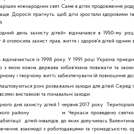
старіших міжнародних свят. Саме в дітях продовження ро
краще. Дорослі прагнуть, щоб діти зростали здоровими т
й.
дний день захисту дітей» відзначався в
1950
-му роц
 й оголосила захист прав, життя і здоров'я дітей одним
ь відзначається із 1998 року. У 1991 році Україна приє
но з якою кожна держава зобов’язана поважати та заох
рному і творчому житті, забезпечувати їй повноцінне доз
лаштовуються різні розважальні заходи для дітей. Серед 
ілякі виставкові та пізнавальні заходи.
ного дня захисту дітей 1 червня 2017 року
Територіал
ького району
м. Черкаси проведено святков
білітації
дітей-інвалідів, до яких долучилась Валентин
печення, взаємодії з роботодавцями та громадськістю, ор