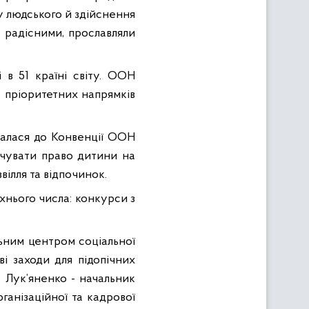
ду людського й здійснення
а радісними, прославляли
і в 51 країні світу. ООН
 з пріоритетних напрямків
дналася до Конвенції ООН
очувати право дитини на
вілля та відпочинок.
їхнього числа: конкурси з
ьним центром соціальної
і заходи для підопічних
а Лук’яненко - начальник
ганізаційної та кадрової