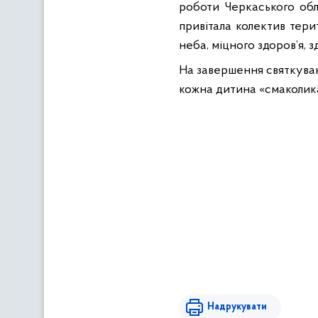
роботи Черкаського обла
привітала колектив терит
неба, міцного здоров’я,
На завершення святкуванн
кожна дитина «смаколик
Надрукувати