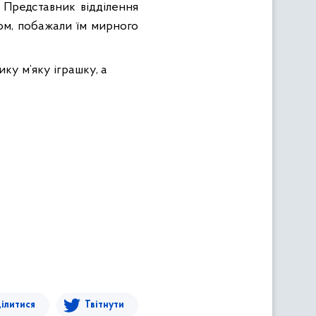
. Представник відділення
ятом, побажали їм мирного
ку м’яку іграшку, а
ілитися
Твітнути