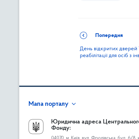
Попередня
День відкритих дверей 
реабілітації для осіб з і
Мапа порталу
Про Фонд
Юридична адреса Центральног
Фонду:
Керівництво
04070, м. Київ, вул. Фролівська, буд. 6/8,