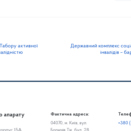
Табору активної
Державний комплекс соціал
нвалідністю
інвалідів – б
о апарату
Громадянам
Фактична адреса:
Теле
Дія
Доступ до публічної інформації
Робо
04070, м. Київ, вул.
+380 (
 корпус 15А,
Боричів Тік, буд. 28
Звіти щодо роботи із запитами на отримання публічної
С