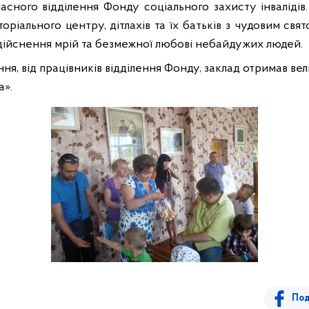
сного відділення Фонду соціального захисту інвалідів
оріального центру, дітлахів та їх батьків з чудовим св
 здійснення мрій та безмежної любові небайдужих людей.
я, від працівників відділення Фонду, заклад отримав вели
а».
Под