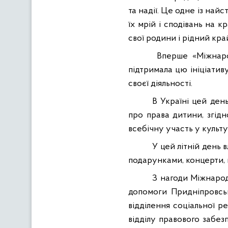
та надії. Це одне із най
їх мрій і сподівань на 
свої родини і рідний кра
Вперше «Міжнаро
підтримала цю ініціативу
своєї діяльності.
В Україні цей ден
про права дитини, згід
всебічну участь у культу
У цей
літній
день в
подарунками, концерти, вс
З нагоди Міжнарод
допомоги Придніпровс
відділення соціальної реа
відділу правового забез