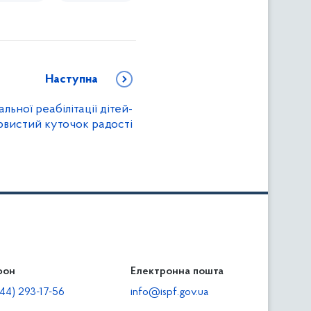
Наступна
ьної реабілітації дітей-
арвистий куточок радості
фон
льність
Електронна пошта
тодавцям
44) 293-17-56
info@ispf.gov.ua
плата адміністративно-господарських санкцій