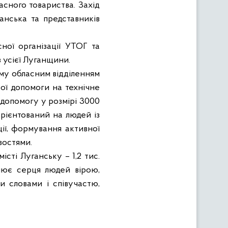
асного товариства.
Захід
анська та представників
ної організації УТОГ та
з усієї Луганщини.
му обласним відділенням
вої допомоги на технічне
 допомогу у розмірі 3000
орієнтований на людей із
ції, формування активної
востями.
істі Луганську – 1,2 тис.
нює серця людей вірою,
и словами і співучастю,