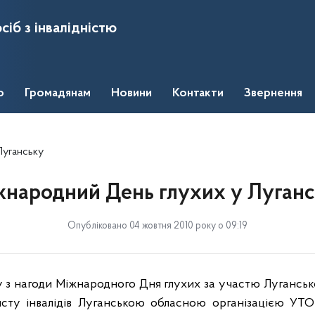
сіб з інвалідністю
о
Громадянам
Новини
Контакти
Звернення
Луганську
народний День глухих у Луган
Опубліковано 04 жовтня 2010 року о 09:19
 з нагоди Міжнародного Дня глухих за участю Лугансько
исту інвалідів Луганською обласною організацією УТ