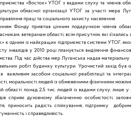
ідприємства «Восток» УТОГ з вадами слуху та членів обл
ультури обласної організації УТОГ за участі мера Луг
правління праці та соціального захисту населення.
нням Фонду привітав цінним подарунком членів облас
сникам, ветеранам області, всім присутнім, які з’їхались 
к» є одним із найкращих підприємств системи УТОГ, яко
ту інвалідів у 2010 році планується виділення фінансо
тва. Під час дійства мер Луганська надав матеріальну
вельних робіт будинку культури. Урочистий захід був 
ав
важливим засобом соціальної реабілітації та інтегра
ності, моральності людей із обмеженими фізичними можли
й області понад 2,5 тис. людей із вадами слуху, лише у м
дів сприяє духовному збагаченню особистості, запов
тя, приносить радість спілкування, підтримку
добрим
гуманність і справедливість.