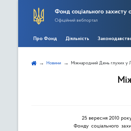
Фонд соціального захисту о
Офіційний вебпортал
Про Фонд
Діяльність
Законодавств
Новини
Міжнародний День глухих у 
Між
2
5
вересня 20
10
року
Фонду соціального зах