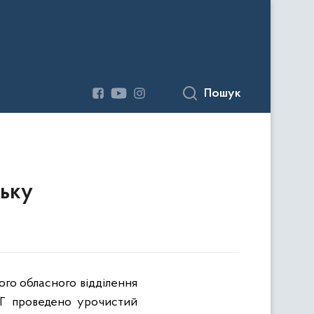
Пошук
ську
го обласного відділення
ОГ проведено урочистий