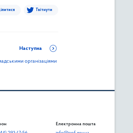
ілитися
Твітнути
Наступна
омадськими організаціями
фон
льність
Електронна пошта
тодавцям