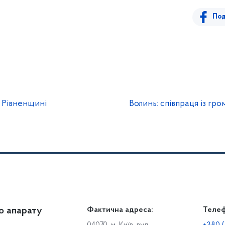
Под
 Рівненщині
Волинь: співпраця із гр
о апарату
Громадянам
Фактична адреса:
Теле
Дія
Доступ до публічної інформації
Робо