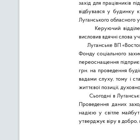
захід для працівників п
відбувався у будинку к
Луганського обласного у
Керуючий відділе
висловив вдячні слова уча
Луганське ВП «Восто
Фонду соціального захис
переоснащення підприємс
грн. на проведення буді
вадами слуху, тому і ст
життєвої позиції, духов
Сьогодні в Луганські
Проведення даних захо
надією у світле майбут
утверджує віру в добро, 