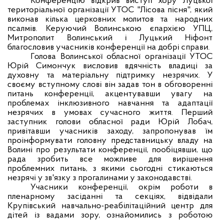
Конференцію відкрив виступ хору Луцької
територіальної організації УТОС "Лісова пісня", який
виконав кілька церковних молитов та народних
псалмів. Керуючий Волинською єпархією УПЦ,
Митрополит Волинський і Луцький Ніфонт
благословив учасників конференції на добрі справи.
Голова Волинської обласної організації УТОС
Юрій Симончук висловив вдячність владиці за
духовну та матеріальну підтримку незрячих. У
своєму вступному слові він задав тон в обговоренні
питань конференції, акцентувавши увагу на
проблемах інклюзивного навчання та адаптації
незрячих в умовах сучасного життя. Перший
заступник голови обласної ради Юрій Лобач,
привітавши учасників заходу, запропонував їм
проінформувати головну представницьку владу на
Волині про результати конференції, пообіцявши, що
рада зробить все можливе для вирішення
проблемних питань, з якими сьогодні стикаються
незрячі у зв'язку з прогалинами у законодавстві.
Учасники конференції, окрім роботи в
пленарному засіданні та секціях, відвідали
Крупівський навчально-реабілітаційний центр для
дітей із вадами зору, ознайомились з роботою