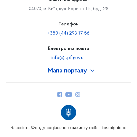
04070, м. Київ, вул. Боричів Тік, буд. 28
Телефон
+380 (44) 293-17-56
Електронна пошта
info@ispf.gov.ua
Мапа порталу
Про Фонд
Керівництво
Структура Фонду
Територіальні відділення
Вінницьке відділення
Волинське відділення
Власність Фонду соціального захисту осіб з інвалідністю
Дніпропетровське відділення