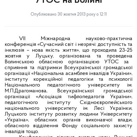
УТОС на Волині
Опубліковано 30 жовтня 2013 року о 12:11
VII Міжнародна науково-практична
конференція «Сучасний світ і незрячі: доступність та
інклюзія – нова якість життя», що проходила 23-25
жовтня у Луцьку,
організована
та проведена
Волинською обласною організацією УТОС за
сприяння та підтримки Всеукраїнської громадської
організації «Національна асамблея інвалідів України»,
інституту корекційної педагогіки та психології
Національного педагогічного університету ім.
М.П.Драгоманова, Всеукраїнської громадської
організації «Асоціація тифлопедагогів України»,
педагогічного інституту Східноєвропейського
національного університету ім. Лесі Українки,
Луцького інституту розвитку людини Університету
«Україна», обласних органів виконавчої влади,
обласного відділення Фонду соціального захисту
інвалідів тощо.