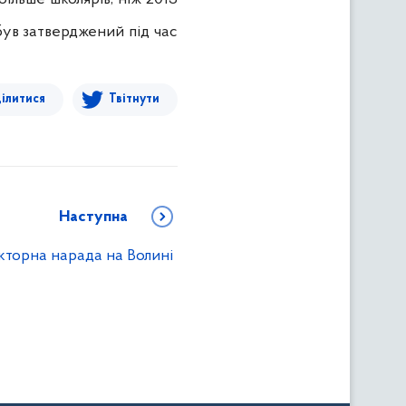
 був затверджений під час
ілитися
Твітнути
Наступна
кторна нарада на Волині