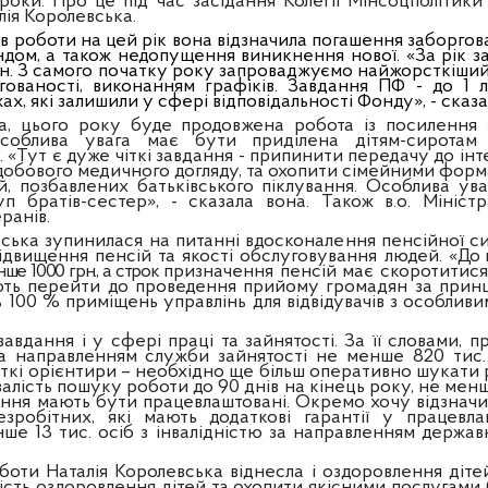
 роки. Про це під час засідання Колегії Мінсоцполітики 
лія Королевська.
 роботи на цей рік вона відзначила погашення заборгован
ом, а також недопущення виникнення нової. «За рік за
рн. З самого початку року запроваджуємо найжорсткіши
гованості, виконанням графіків. Завдання ПФ - до 1
ах, які залишили у сфері відповідальності Фонду», - сказа
ра, цього року буде продовжена робота із посилення
Особлива увага має бути приділена дітям-сиротам 
. «Тут є дуже чіткі завдання - припинити передачу до інте
одобового медичного догляду, та охопити сімейними фо
ей, позбавлених батьківського піклування. Особлива ув
п братів-сестер», - сказала вона. Також в.о. Мініст
ранів.
ька зупинилася на питанні вдосконалення пенсійної сист
ідвищення пенсій та якості обслуговування людей. «
До 
ше 1000 грн., а строк
призначення пенсій має скоротитися
ють перейти до проведення прийому громадян за принц
 100 % приміщень управлінь для відвідувачів з особливи
завдання і у сфері праці та зайнятості. За її словами,
а направленням служби зайнятості не менше 820 тис. 
чіткі орієнтири – необхідно ще більш оперативно шукати
лість пошуку роботи до 90 днів на кінець року, не мен
ння мають бути працевлаштовані. Окремо хочу відзначи
зробітних, які мають додаткові гарантії у працевла
е 13 тис. осіб з інвалідністю за направленням державн
боти Наталія Королевська віднесла і оздоровлення діте
ість оздоровлення дітей та охопити якісними послугами б