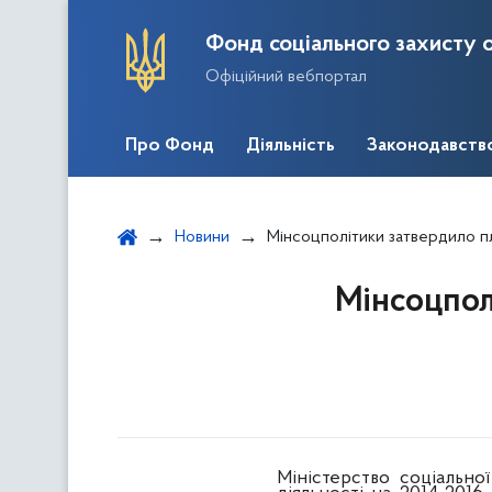
Фонд соціального захисту о
Офіційний вебпортал
Про Фонд
Діяльність
Законодавств
Новини
Мінсоцполітики затвердило п
Мінсоцпол
Міністерство соціально