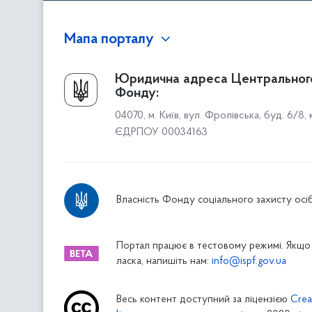
Мапа порталу
Про Фонд
Юридична адреса Центральног
Фонду:
Керівництво
04070, м. Київ, вул. Фролівська, буд. 6/8,
Структура Фонду
ЄДРПОУ 00034163
Територіальні відділення
Вінницьке відділення
Волинське відділення
Власність Фонду соціального захисту осіб
Дніпропетровське відділення
Донецьке відділення
Житомирське відділення
Портал працює в тестовому режимі. Якщо 
ласка, напишіть нам:
info@ispf.gov.ua
Закарпатське відділення
Запорізьке відділення
Весь контент доступний за ліцензією
Crea
Івано-Франківське відділення