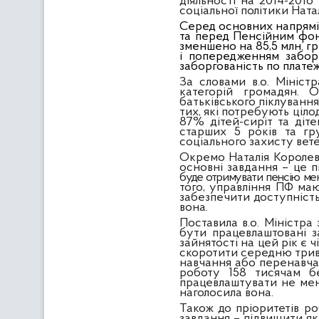
діяльності на 2014-2016
соціальної політики Ната
Серед основних напрямів
та перед Пенсійним фонд
зменшено на 85,5 млн. г
і попередженням забор
заборгованість по платеж
За словами в.о. Мініст
категорій громадян. 
батьківського піклування
тих, які потребують ціл
87% дітей-сиріт та діт
старших 5 років та гру
соціального захисту вете
Окремо Наталія Королевс
основні завдання – це п
буде отримувати пенсію мен
того, управління ПФ ма
забезпечити доступність
вона.
Поставила в.о. Міністра 
бути працевлаштовані з
зайнятості на цей рік є 
скоротити середню трива
навчання або перенавча
роботу 158 тисячам бе
працевлаштувати не менш
наголосила вона.
Також до пріоритетів ро
завдання – підвищити як