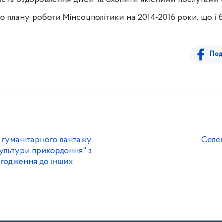
до плану роботи Мінсоцполітики на 2014-2016 роки, що і
Под
 гуманітарного вантажу
Селе
культури прикордоння" з
огодження до інших