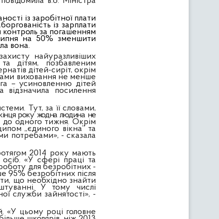
повідомила в.о. Міністра
ості із заробітної плати
боргованість із зарплати
й контроль за погашенням
 липня на 50% зменшити
ла вона.
 захисту найуразливіших
та дітям, позбавленим
рнатів дітей-сиріт, окрім
рмами виховання не менше
ага – усиновленню дітей
ра відзначила посилення
еми. Тут, за її словами,
кінця року жодна людина не
 до одного тижня. Окрім
ипом „єдиного вікна” та
ми потребами», - сказала
 протягом 2014 року мають
осіб. «У сфері праці та
 роботу для безробітних -
ше 95% безробітних після
ти, що необхідно знайти
штуванні. У тому числі
ої служби зайнятості», -
й. «У цьому році головне
ільше школярів, ніж 2013