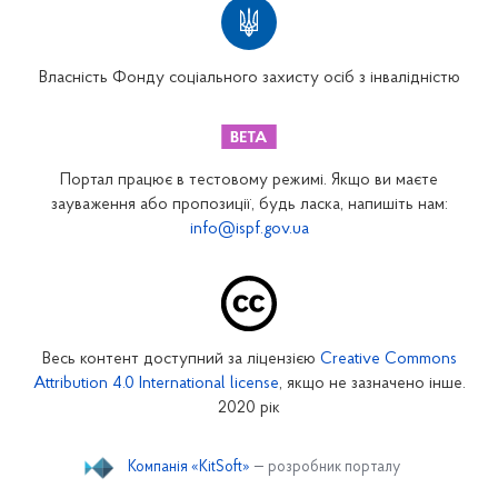
Вінницьке відділення
Волинське відділення
Власність Фонду соціального захисту осіб з інвалідністю
Дніпропетровське відділення
Донецьке відділення
Житомирське відділення
Портал працює в тестовому режимі. Якщо ви маєте
Закарпатське відділення
зауваження або пропозиції, будь ласка, напишіть нам:
info@ispf.gov.ua
Запорізьке відділення
Івано-Франківське відділення
Київське міське відділення
Київське обласне відділення
Весь контент доступний за ліцензією
Creative Commons
Кіровоградське відділення
Attribution 4.0 International license
, якщо не зазначено інше.
Луганське відділення
2020 рік
Львівське відділення
Компанія «KitSoft»
— розробник порталу
Миколаївське відділення