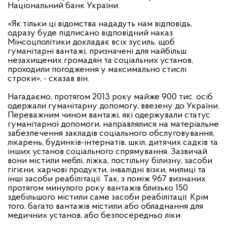
Національний банк України.
«Як тільки ці відомства нададуть нам відповідь,
одразу буде підписано відповідний наказ.
Мінсоцполітики докладає всіх зусиль, щоб
гуманітарні вантажі, призначені для найбільш
незахищених громадян та соціальних установ,
проходили погодження у максимально стислі
строки», - сказав він.
Нагадаємо, протягом 2013 року майже 900 тис. осіб
одержали гуманітарну допомогу, ввезену до України.
Переважним чином вантажі, які одержували статус
гуманітарної допомоги, направлялися на матеріальне
забезпечення закладів соціального обслуговування,
лікарень, будинків-інтернатів, шкіл, дитячих садків та
інших установ соціального спрямування. Зазвичай
вони містили меблі, ліжка, постільну білизну, засоби
гігієни, харчові продукти, інвалідні візки, милиці та
інші засоби реабілітації. Так, з поміж 967 визнаних
протягом минулого року вантажів близько 150
здебільшого містили саме засоби реабілітації. Крім
того, багато вантажів містили або обладнання для
медичних установ, або безпосередньо ліки.