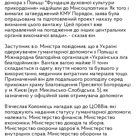
донора з Польщі "Фундація духовної культури
прикордоння» надійшли до Мінсоцполітики. Як того і
вимагає затверджений КМУ Порядок, заява була
опрацьована та підготовлений проект наказу про
визнання цього вантажу. Цей проект вже
направлений на погодження до інших центральних
органів виконавчої влади», - сказав він.
Заступник в.о. Міністра повідомив, що в Україні
одержувачем гуманітарної допомоги з Польщі є
Міжнародна благодійна організація «Українська ліга
благодійників». Вантаж вагою майже 11 тонн
складається із одягу, взуття нового та бувшого у
використанні, медичних витратних матеріалів тощо.
Призначений він для подальшого розподілу серед
прихожан храму Благовіщення Пресвятої Богородиці
у м. Києві (вул. Микільсько-Слобідська, 5), як
зазначено у офіційній заяві отримувача допомоги.
В’ячеслав Коломієць нагадав, що до ЦОВВів, які
погоджують надання статусу гуманітарної допомоги,
належать: Міністерство фінансів, Міністерство
економіки, Міністерство доходів та зборів,
Міністерство охорони здоров`я, Міністерство
внутрішніх справ, Міністерство оборони та