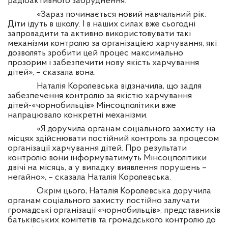
радіоактивного забруднення.
«Зараз починається новий навчальний рік.
Діти ідуть в школу. І в наших силах вже сьогодні
запровадити та активно використовувати такі
механізми контролю за організацією харчування, які
дозволять зробити цей процес максимально
прозорим і забезпечити нову якість харчування
дітей», – сказала вона.
Наталія Королевська відзначила, що задля
забезпечення контролю за якістю харчування
дітей-«чорнобильців» Мінсоцполітики вже
напрацювало конкретні механізми.
«Я доручила органам соціального захисту на
місцях здійснювати постійний контроль за процесом
організації харчування дітей. Про результати
контролю вони інформуватимуть Мінсоцполітики
двічі на місяць, а у випадку виявлення порушень –
негайно», – сказала Наталія Королевська.
Окрім цього, Наталія Королевська доручила
органам соціального захисту постійно залучати
громадські організації «чорнобильців», представників
батьківських комітетів та громадського контролю до