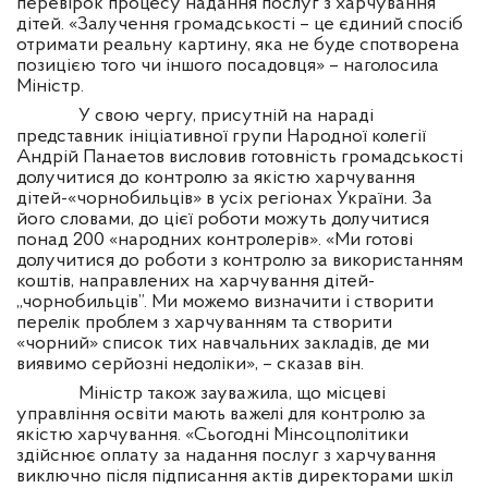
перевірок процесу надання послуг з харчування
дітей. «Залучення громадськості – це єдиний спосіб
отримати реальну картину, яка не буде спотворена
позицією того чи іншого посадовця» – наголосила
Міністр.
У свою чергу, присутній на нараді
представник ініціативної групи Народної колегії
Андрій Пана
е
тов висловив готовність громадськості
долучитися до контролю за якістю харчування
дітей-«чорнобильців» в усіх регіонах України. За
його словами, до цієї роботи можуть долучитися
понад 200 «народних контролерів». «Ми готові
долучитися до роботи з контролю за використанням
коштів, направлених на харчування дітей-
„чорнобильців”. Ми можемо визначити і створити
перелік проблем з харчуванням та створити
«чорний» список тих навчальних закладів, де ми
виявимо серйозні недоліки», – сказав він.
Міністр також зауважила, що місцеві
управління освіти мають важелі для контролю за
якістю харчування. «Сьогодні Мінсоцполітики
здійснює оплату за надання послуг з харчування
виключно після підписання актів директорами шкіл