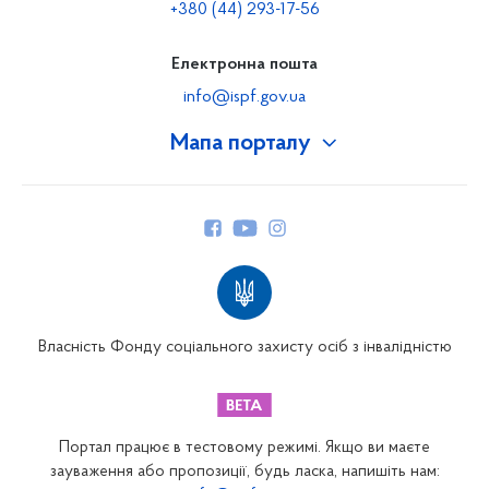
+380 (44) 293-17-56
Електронна пошта
info@ispf.gov.ua
Мапа порталу
Про Фонд
Керівництво
Структура Фонду
Територіальні відділення
Вінницьке відділення
Волинське відділення
Власність Фонду соціального захисту осіб з інвалідністю
Дніпропетровське відділення
Донецьке відділення
Житомирське відділення
Портал працює в тестовому режимі. Якщо ви маєте
Закарпатське відділення
зауваження або пропозиції, будь ласка, напишіть нам: