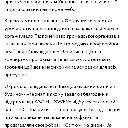
присвячені захисникам України, та висловили свої
щирі сподівання на мирне небо.
З цією ж метою відділення Фонду взяло участь в
урочистому привітанні дітей-інвалідів, яке 3 червня
організувало Підприємство громадської організації
інвалідів «Гема плюс» «Центр медико-професійної
реабілітації інвалідів» в м. Васильків.
Цікава
концертна програма та теплі слова гостей свята
зробили цей день насиченим та яскравим для всіх
присутніх.
Окремо слід відзначити Білоцерківський дитячий
будинок-інтернат, в якому завдяки благодійній
підтримці від АЗС «
LUXWEN
» відбувся святковий
ранок «Країна дитинства запрошує».
Впродовж дня
діти відпочивали, малювали на асфальті та
представляли свої роботи «Світ очима дітей». За