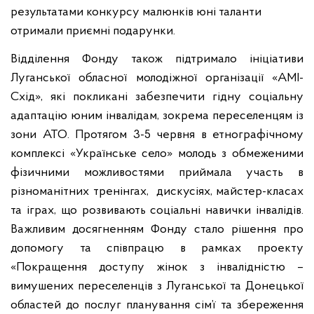
результатами конкурсу малюнків юні таланти
отримали приємні подарунки.
Відділення Фонду також підтримало ініціативи
Луганської обласної молодіжної організації «АМІ-
Схід», які покликані забезпечити гідну соціальну
адаптацію юним інвалідам, зокрема переселенцям із
зони АТО. Протягом 3-5 червня в етнографічному
комплексі «Українське село» молодь з обмеженими
фізичними можливостями приймала участь в
різноманітних тренінгах,
дискусіях, майстер-класах
та іграх, що розвивають соціальні навички інвалідів.
Важливим досягненням Фонду стало рішення про
допомогу та співпрацю в рамках проекту
«Покращення доступу жінок з інвалідністю –
вимушених переселенців з Луганської та Донецької
областей до послуг планування сім’ї та збереження