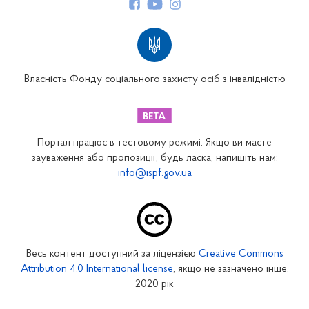
Структура Фонду
Територіальні відділення
Вінницьке відділення
Волинське відділення
Власність Фонду соціального захисту осіб з інвалідністю
Дніпропетровське відділення
Донецьке відділення
Житомирське відділення
Портал працює в тестовому режимі. Якщо ви маєте
Закарпатське відділення
зауваження або пропозиції, будь ласка, напишіть нам:
info@ispf.gov.ua
Запорізьке відділення
Івано-Франківське відділення
Київське міське відділення
Київське обласне відділення
Весь контент доступний за ліцензією
Creative Commons
Кіровоградське відділення
Attribution 4.0 International license
, якщо не зазначено інше.
Луганське відділення
2020 рік
Львівське відділення