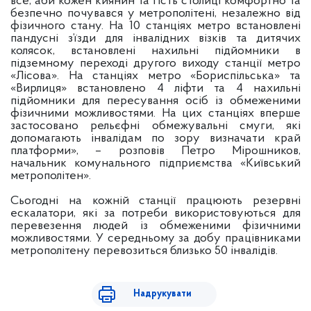
все, аби кожен киянин та гість столиці комфортно та
безпечно почувався у метрополітені, незалежно від
фізичного стану. На 10 станціях метро встановлені
пандусні з’їзди для інвалідних візків та дитячих
колясок, встановлені нахильні підйомники в
підземному переході другого виходу станції метро
«Лісова». На станціях метро «Бориспільська» та
«Вирлиця» встановлено 4 ліфти та 4 нахильні
підйомники для пересування осіб із обмеженими
фізичними можливостями. На цих станціях вперше
застосовано рельєфні обмежувальні смуги, які
допомагають інвалідам по зору визначати край
платформи», – розповів Петро Мірошников,
начальник комунального підприємства «Київський
метрополітен».
Сьогодні на кожній станції працюють резервні
ескалатори, які за потреби використовуються для
перевезення людей із обмеженими фізичними
можливостями. У середньому за добу працівниками
метрополітену перевозиться близько 50 інвалідів.
Надрукувати