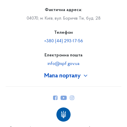
Фактична адреса:
04070, м. Київ, вул. Боричів Тік, буд. 28
Телефон
+380 (44) 293-17-56
Електронна пошта
info@ispf.gov.ua
Мапа порталу
Про Фонд
Керівництво
Структура Фонду
Територіальні відділення
Вінницьке відділення
Волинське відділення