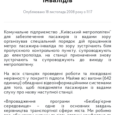
інвалідів
Опубліковано 18 листопада 2008 року о 11:17
Комунальне підприємство „Київський метрополітен”
для забезпечення пасажирів із вадами зору
організував спеціальний порядок дій працівників
метро: пасажира-інваліда по зору зустрічають біля
пропускного контрольного пункту, супроводжують
до електропоїзда, на станції призначення знову
зустрічають та супроводжують до виходу із
метрополітену.
На всіх станціях проведені роботи та ліквідовані
нерівності у покритті підлоги. Майже всі вагони (642
одиниці) обладнані відеоінформаційними системами
для того, щоб повідомляти пасажирам із вадами
слуху про назву наступної станції.
«Впровадження програми «Безбар’єрне
середовище» – одне із основних завдань
керівництва транспортної сфери міста. Ми робимо