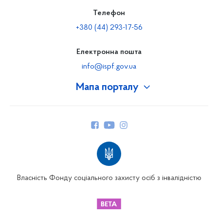
Телефон
+380 (44) 293-17-56
Електронна пошта
info@ispf.gov.ua
Мапа порталу
Про Фонд
Керівництво
Структура Фонду
Територіальні відділення
Вінницьке відділення
Волинське відділення
Власність Фонду соціального захисту осіб з інвалідністю
Дніпропетровське відділення
Донецьке відділення
Житомирське відділення