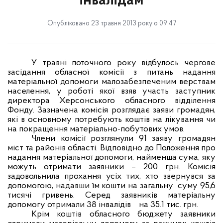
інвалідам
Опубліковано 23 травня 2013 року о 09:47
У травні поточного
року
відбулось чергове
засідання обласної комісії з питань надання
матеріальної допомоги малозабезпеченим верствам
населення, у роботі якої взяв участь заступник
директора Херсонського обласного відділення
Фонду. Зазначена комісія розглядає заяви громадян,
які в основному потребують коштів на лікування чи
на покращення матеріально-побутових умов.
Члени комісії розглянули 91 заяву громадян
міст та районів області. Відповідно до Положення про
надання матеріальної допомоги, найменша сума, яку
можуть отримати заявники – 200 грн. Комісія
задовольнила прохання усіх тих, хто звернувся за
допомогою, надавши їм кошти на загальну
суму 95,6
тисячі гривень. Серед заявників матеріальну
допомогу отримали 38 інвалідів
на 35.1 тис. грн.
Крім коштів обласного бюджету заявники