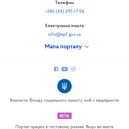
Телефон
+380 (44) 293-17-56
Електронна пошта
info@ispf.gov.ua
Мапа порталу
Про Фонд
Керівництво
Структура Фонду
Територіальні відділення
Вінницьке відділення
Волинське відділення
Власність Фонду соціального захисту осіб з інвалідністю
Дніпропетровське відділення
Донецьке відділення
Житомирське відділення
Портал працює в тестовому режимі. Якщо ви маєте