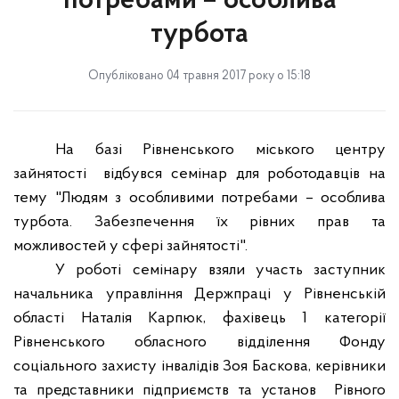
потребами – особлива
турбота
Опубліковано 04 травня 2017 року о 15:18
На базі Рівненського міського центру
зайнятості
відбувся семінар для роботодавців на
тему "Людям з особливими потребами – особлива
турбота. Забезпечення їх рівних прав та
можливостей у сфері зайнятості".
У роботі семінару взяли участь заступник
начальника управління
Держпраці
у Рівненській
області Наталія
Карпюк
, фахівець 1 категорії
Рівненського обласного відділення Фонду
соціального захисту інвалідів Зоя Баскова, керівники
та представники підприємств та установ
Рівного