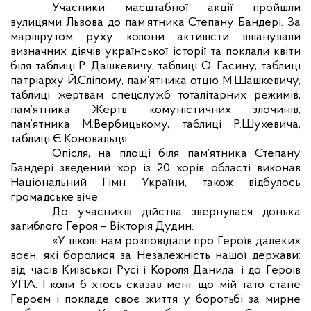
Учасники масштабної акції пройшли
вулицями Львова до пам’ятника Степану Бандері. За
маршрутом руху колони активісти вшанували
визначних діячів української історії та поклали квіти
біля таблиці Р. Дашкевичу, таблиці О. Гасину, таблиці
патріарху Й.Сліпому, пам’ятника отцю М.Шашкевичу,
таблиці жертвам спецслужб тоталітарних режимів,
пам’ятника Жертв комуністичних злочинів,
пам’ятника М.Вербицькому, таблиці Р.Шухевича,
таблиці Є.Коновальця.
Опісля, на площі біля пам’ятника Степану
Бандері зведений хор із 20 хорів області виконав
Національний Гімн України, також відбулось
громадське віче.
До учасників дійства звернулася донька
загиблого Героя – Вікторія Дудин.
«У школі нам розповідали про Героїв далеких
воєн, які боролися за Незалежність нашої держави:
від часів Київської Русі і Короля Данила, і до Героїв
УПА. І коли б хтось сказав мені, що мій тато стане
Героєм і покладе своє життя у боротьбі за мирне