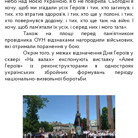
небо над моєю Україною, я б не повірила. Сьогодні я
хочу, щоб ми згадали усіх Героїв і тих, хто загинув, і
тих, хто втратив здоров’я, і тих, хто ще у полоні, і тих,
хто повернувся додому, і тих, хто ще там, на війні. І
хочу, щоб пам’ятали їх усіх, і серед них і мого тата».
Також на площі перед пам’ятником
провідника ОУН відзнаками нагородили військових,
які отримали поранення у бою.
Окрім того, у межах відзначення Дня Героїв у
сквері «На валах» експонують виставку «Алея
Героїв» із реконструкторами в одностроях
українських збройних формувань періоду
національно-визвольної боротьби.