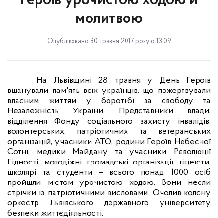
Героїв урочистою ходою й
молитвою
Опубліковано 30 травня 2017 року о 13:09
На Львівщині 28 травня у День Героїв
вшанували пам'ять всіх українців, що пожертвували
власним життям у боротьбі за свободу та
Незалежність України. Представники влади,
відділення Фонду соціального захисту інвалідів,
волонтерських, патріотичних та ветеранських
організацій, учасники АТО, родини Героїв Небесної
Сотні, медики Майдану та учасники Революції
Гідності, молодіжні громадські організації, ліцеїсти,
школярі та студенти – всього понад 1000 осіб
пройшли містом урочистою ходою. Вони несли
стрічки із патріотичними висловами. Очолив колону
оркестр Львівського державного університету
безпеки життєдіяльності.