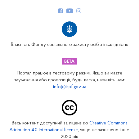
Керівництво
Структура Фонду
Територіальні відділення
Вінницьке відділення
Волинське відділення
Власність Фонду соціального захисту осіб з інвалідністю
Дніпропетровське відділення
Донецьке відділення
Житомирське відділення
Портал працює в тестовому режимі. Якщо ви маєте
Закарпатське відділення
зауваження або пропозиції, будь ласка, напишіть нам:
info@ispf.gov.ua
Запорізьке відділення
Івано-Франківське відділення
Київське міське відділення
Київське обласне відділення
Весь контент доступний за ліцензією
Creative Commons
Кіровоградське відділення
Attribution 4.0 International license
, якщо не зазначено інше.
Луганське відділення
2020 рік