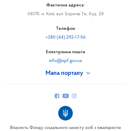
Фактична адреса:
04070, м. Київ, вул. Боричів Тік, буд. 28
Телефон
+380 (44) 293-17-56
Електронна пошта
info@ispf.gov.ua
Мапа порталу
Про Фонд
Керівництво
Структура Фонду
Територіальні відділення
Вінницьке відділення
Волинське відділення
Власність Фонду соціального захисту осіб з інвалідністю