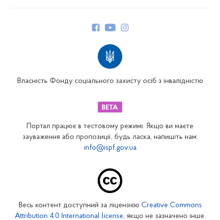
Про Фонд
Керівництво
Структура Фонду
Територіальні відділення
Вінницьке відділення
Волинське відділення
Власність Фонду соціального захисту осіб з інвалідністю
Дніпропетровське відділення
Донецьке відділення
Житомирське відділення
Портал працює в тестовому режимі. Якщо ви маєте
Закарпатське відділення
зауваження або пропозиції, будь ласка, напишіть нам:
info@ispf.gov.ua
Запорізьке відділення
Івано-Франківське відділення
Київське міське відділення
Київське обласне відділення
Весь контент доступний за ліцензією
Creative Commons
Кіровоградське відділення
Attribution 4.0 International license
, якщо не зазначено інше.