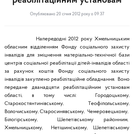
реабілітаційним установам
Опубліковано 20 січня 2012 року о 09:37
Напередодні 2012 року Хмельницьким
обласним відділенням Фонду соціального захисту
інвалідів для зміцнення матеріально-технічної бази
центрів соціальної реабілітації дітей-інвалідів області
за рахунок коштів Фонду соціального захисту
інвалідів закуплено реабілітаційне обладнання.
Воно
передане дванадцяти реабілітаційним установам
області, в тому числі:
Городоцькому,
Старокостянтинівському, Теофіпольському,
Волочиському, Старосинявському,
Чемеровецькому,
Білогірському,
Шепетівському районним,
Хмельницькому,
Нетішинському,
Шепетівському