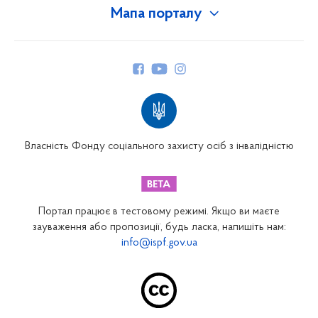
Мапа порталу
Про Фонд
Керівництво
Структура Фонду
Територіальні відділення
Вінницьке відділення
Волинське відділення
Власність Фонду соціального захисту осіб з інвалідністю
Дніпропетровське відділення
Донецьке відділення
Житомирське відділення
Портал працює в тестовому режимі. Якщо ви маєте
Закарпатське відділення
зауваження або пропозиції, будь ласка, напишіть нам:
info@ispf.gov.ua
Запорізьке відділення
Івано-Франківське відділення
Київське міське відділення
Київське обласне відділення