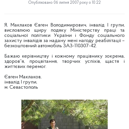
Опубліковано 06 липня 2007 року о 10:22
Я, Маклаков Євген Володимирович, інвалід І групи,
висловлюю щиру подяку Міністерству праці та
соціальної політики України і Фонду соціального
захисту інвалідів за надану мені нагоду реабілітації –
безкоштовний автомобіль ЗАЗ-110307-42.
Бажаю керівництву і кожному працівнику зокрема,
здоров”я, процвітання, творчих успіхів, щастя і
життєвих перемог.
Євген Маклаков,
інвалід І групи,
м. Севастополь