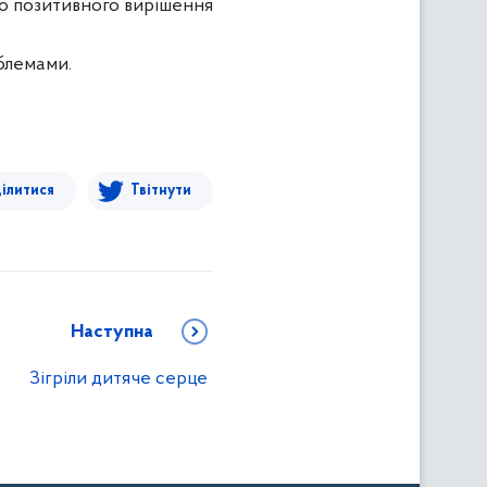
до позитивного вирішення
блемами.
ілитися
Твітнути
Наступна
Зігріли дитяче серце