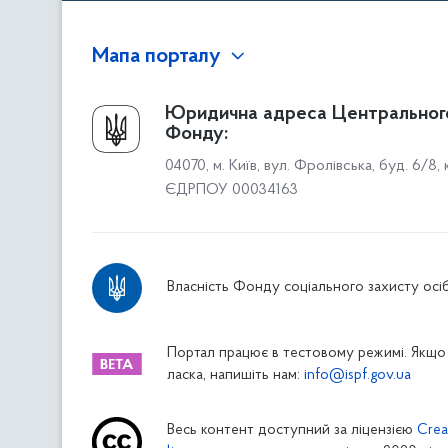
Мапа порталу
Про Фонд
Юридична адреса Центральног
Фонду:
Керівництво
04070, м. Київ, вул. Фролівська, буд. 6/8,
Структура Фонду
ЄДРПОУ 00034163
Територіальні відділення
Вінницьке відділення
Волинське відділення
Власність Фонду соціального захисту осіб
Дніпропетровське відділення
Донецьке відділення
Житомирське відділення
Портал працює в тестовому режимі. Якщо 
ласка, напишіть нам:
info@ispf.gov.ua
Закарпатське відділення
Запорізьке відділення
Весь контент доступний за ліцензією
Crea
Івано-Франківське відділення