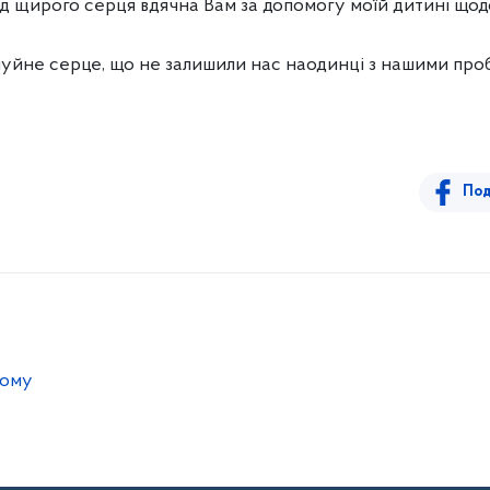
ід щирого серця вдячна Вам за допомогу моїй дитині що
чуйне серце, що не залишили нас наодинці з нашими про
Под
ному