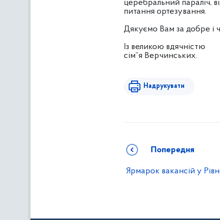
церебральний параліч, в
питання ортезування.
Дякуємо Вам за добре і 
Із великою вдячністю
сім”я Верчинських.
Надрукувати
Попередня
Ярмарок вакансій у Рів