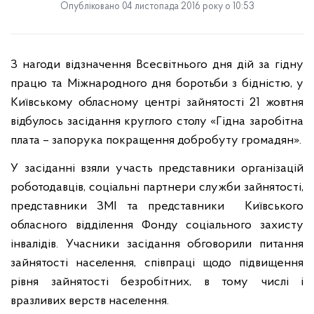
Опубліковано 04 листопада 2016 року о 10:53
З нагоди відзначення Всесвітнього дня дій за гідну
працю та Міжнародного дня боротьби з бідністю, у
Київському обласному центрі зайнятості 21 жовтня
відбулось засідання круглого столу «Гідна заробітна
плата – запорука покращення добробуту громадян».
У засіданні взяли участь представники організацій
роботодавців, соціальні партнери служби зайнятості,
представники ЗМІ та представники
Київського
обласного відділення Фонду соціального захисту
інвалідів.
Учасники засідання обговорили питання
зайнятості населення, співпраці щодо підвищення
рівня зайнятості безробітних, в тому числі і
вразливих верств населення.