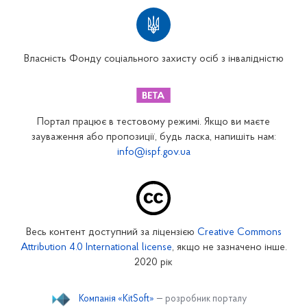
Територіальні відділення
Вінницьке відділення
Волинське відділення
Власність Фонду соціального захисту осіб з інвалідністю
Дніпропетровське відділення
Донецьке відділення
Житомирське відділення
Портал працює в тестовому режимі. Якщо ви маєте
Закарпатське відділення
зауваження або пропозиції, будь ласка, напишіть нам:
info@ispf.gov.ua
Запорізьке відділення
Івано-Франківське відділення
Київське міське відділення
Київське обласне відділення
Весь контент доступний за ліцензією
Creative Commons
Кіровоградське відділення
Attribution 4.0 International license
, якщо не зазначено інше.
Луганське відділення
2020 рік
Львівське відділення
Компанія «KitSoft»
— розробник порталу
Миколаївське відділення