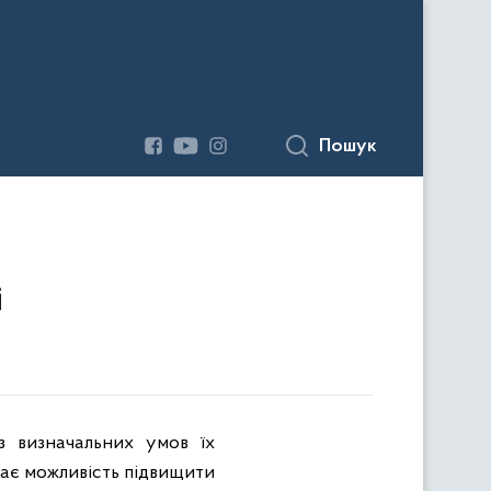
Пошук
і
з визначальних умов їх
дає можливість підвищити