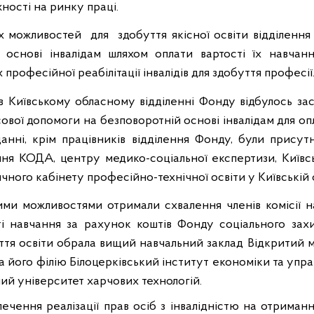
ності на ринку праці.
их можливостей
для
здобуття якісної освіти відділен
основі інвалідам шляхом оплати вартості їх навчанн
професійної реабілітації інвалідів для здобуття професії
 Київському обласному відділенні Фонду відбулось засі
вої допомоги на безповоротній основі інвалідам для опл
іданні, крім працівників відділення Фонду, були прису
ння КОДА, центру медико-соціальної експертизи, Київс
чного кабінету професійно-технічної освіти у Київській 
ими можливостями отримали схвалення членів комісії н
і навчання за рахунок коштів Фонду соціального захис
буття освіти обрала вищий навчальний заклад Відкритий
 його філію Білоцерківський інститут економіки та управл
ий університет харчових технологій.
ечення реалізації прав осіб з інвалідністю на отримання