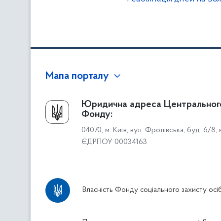
Мапа порталу
Про Фонд
Юридична адреса Центральног
Фонду:
Керівництво
04070, м. Київ, вул. Фролівська, буд. 6/8,
Структура Фонду
ЄДРПОУ 00034163
Територіальні відділення
Вінницьке відділення
Волинське відділення
Власність Фонду соціального захисту осіб
Дніпропетровське відділення
Донецьке відділення