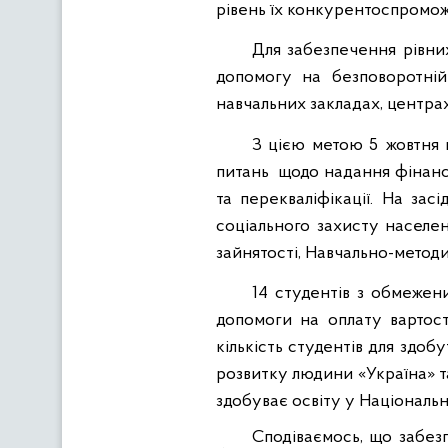
рівень їх конкурентоспромож
Для забезпечення рівн
допомогу на безповоротній 
навчальних закладах, центрах 
З цією метою 5 жовтня в
питань
щодо надання фінансо
та перекваліфікації. На зас
соціального захисту населе
зайнятості, Навчально-методи
14 студентів з обмежен
допомоги на оплату вартост
кількість студентів для здо
розвитку людини «Україна» та
здобуває освіту у Національн
Сподіваємось, що забезп