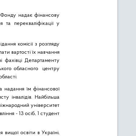
ня Фонду надає фінансову
я та перекваліфікації у
.
дання комісії з розгляду
ати вартості їх навчання
тні фахівці Департаменту
ького обласного
центру
області.
а надання їм фінансової
ту інвалідів. Найбільша
 міжнародний університет
іння - 13 осіб, 1 студент
 вищої освіти в Україні,