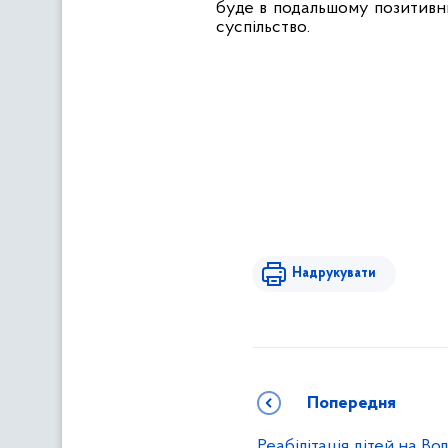
буде в подальшому позитивни
суспільство.
Надрукувати
Попередня
Реабілітація дітей на Во