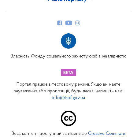
Про Фонд
Керівництво
Структура Фонду
Територіальні відділення
Вінницьке відділення
Волинське відділення
Власність Фонду соціального захисту осіб з інвалідністю
Дніпропетровське відділення
Донецьке відділення
Житомирське відділення
Портал працює в тестовому режимі. Якщо ви маєте
Закарпатське відділення
зауваження або пропозиції, будь ласка, напишіть нам:
info@ispf.gov.ua
Запорізьке відділення
Івано-Франківське відділення
Київське міське відділення
Київське обласне відділення
Весь контент доступний за ліцензією
Creative Commons