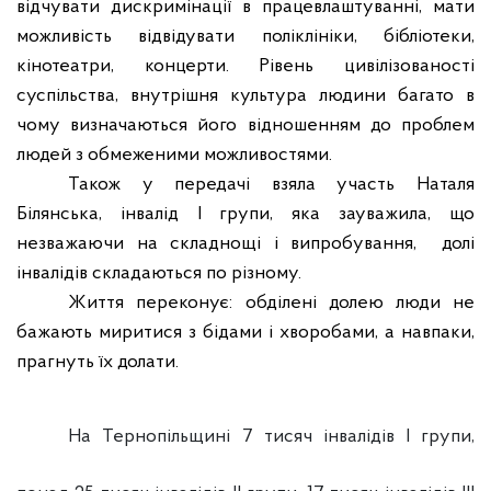
відчувати дискримінації в працевлаштуванні, мати
можливість відвідувати поліклініки, бібліотеки,
кінотеатри, концерти. Рівень цивілізованості
суспільства, внутрішня культура людини багато в
чому визначаються його відношенням до проблем
людей з обмеженими можливостями.
Також у передачі взяла участь Наталя
Білянська, інвалід І групи, яка зауважила, що
незважаючи на складнощі і випробування,
долі
інвалідів складаються по різному.
Життя переконує: обділені долею люди не
бажають миритися з бідами і хворобами, а навпаки,
прагнуть їх долати.
На Тернопільщині 7 тисяч інвалідів І групи,