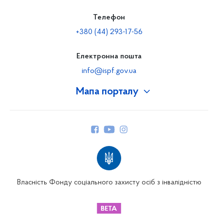
Телефон
+380 (44) 293-17-56
Електронна пошта
info@ispf.gov.ua
Мапа порталу
Про Фонд
Керівництво
Структура Фонду
Територіальні відділення
Вінницьке відділення
Волинське відділення
Власність Фонду соціального захисту осіб з інвалідністю
Дніпропетровське відділення
Донецьке відділення