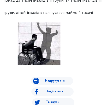
понад 25 тисяч інвалідів ІІ групи, 17 тисяч інвалідів ІІІ
групи, дітей-інвалідів налічується майже 4 тисячі.
Надрукувати
Поділитися
Твітнути