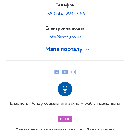
Телефон
+380 (44) 293-17-56
Електронна пошта
info@ispf.gov.ua
Мапа порталу
Про Фонд
Керівництво
Структура Фонду
Територіальні відділення
Вінницьке відділення
Волинське відділення
Власність Фонду соціального захисту осіб з інвалідністю
Дніпропетровське відділення
Донецьке відділення
Житомирське відділення