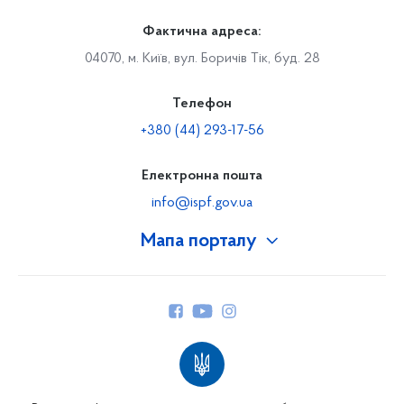
Фактична адреса:
04070, м. Київ, вул. Боричів Тік, буд. 28
Телефон
+380 (44) 293-17-56
Електронна пошта
info@ispf.gov.ua
Мапа порталу
Про Фонд
Керівництво
Структура Фонду
Територіальні відділення
Вінницьке відділення
Волинське відділення