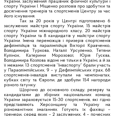
України, заслужений працівник фізичної культури і
спорту України І. Міщенко розповів про здобутки та
досягнення тренерів та спортсменів Центру за час
його існування.
Так за 20 років у Центрі підготовлено 6
заслужених майстрів спорту України, 15 майстрів
спорту України міжнародного класу, 20 майстрів
спорту України та 8 кандидатів у майстри спорту
України. Імена переможців і призерів спортсменів
дефлімпійців та паралімпійців Вікторії Кравченко,
Володимира Туркова, Наталії Урсуленко, Тетяни
Кулінок, Катерини Морозової, Юрія Гусєва,
Володимира Козлова відомі не тільки в Україні, а й за
її межами. 13 спортсменів “Інваспорту” брали участь
у Параолімпійських, 9 – у Дефлімпійських іграх, 68
спортсменів-інвалідів виступали на чемпіонатах,
кубках світу та Європи, де здобули 154 нагороди
різного ґатунку.
Щорічно до основного складу, резерву та
кандидатами до збірних національних команд
України зараховується 15-30 спортсменів, які гідно
представляють Херсонщину та Україну на
різноманітних змаганнях. Готують їх фахівці –
тренери, серед яких – 2 заслужених, 4 – почесних