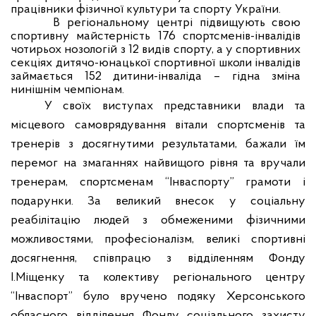
працівники фізичної культури та спорту України.
В регіональному центрі підвищують свою
спортивну майстерність 176 спортсменів-інвалідів
чотирьох нозологій з 12 видів спорту, а у спортивних
секціях дитячо-юнацької спортивної школи інвалідів
займається 152 дитини-інваліда – гідна зміна
нинішнім чемпіонам.
У своїх виступах представники влади та
місцевого самоврядування вітали спортсменів та
тренерів з досягнутими результатами, бажали їм
перемог на змаганнях найвищого рівня та вручали
тренерам, спортсменам “Інваспорту” грамоти і
подарунки. З
а великий внесок у соціальну
реабілітацію людей з обмеженими фізичними
можливостями, професіоналізм, великі спортивні
досягнення, співпрацю з відділенням Фонду
І.Міщенку та колективу регіонального центру
“Інваспорт”
було вручено подяку Херсонського
обласного відділення Фонду соціального захисту