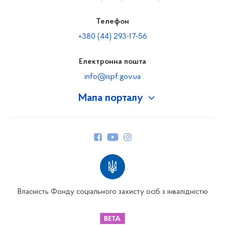
Телефон
+380 (44) 293-17-56
Електронна пошта
info@ispf.gov.ua
Мапа порталу
Про Фонд
Керівництво
Структура Фонду
Територіальні відділення
Вінницьке відділення
Волинське відділення
Власність Фонду соціального захисту осіб з інвалідністю
Дніпропетровське відділення
Донецьке відділення