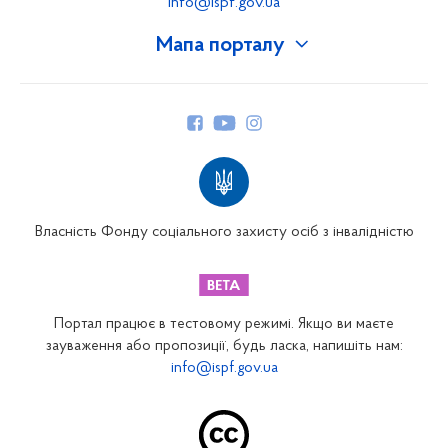
info@ispf.gov.ua
Мапа порталу
Про Фонд
Керівництво
Структура Фонду
Територіальні відділення
Вінницьке відділення
Волинське відділення
Власність Фонду соціального захисту осіб з інвалідністю
Дніпропетровське відділення
Донецьке відділення
Житомирське відділення
Портал працює в тестовому режимі. Якщо ви маєте
Закарпатське відділення
зауваження або пропозиції, будь ласка, напишіть нам:
info@ispf.gov.ua
Запорізьке відділення
Івано-Франківське відділення
Київське міське відділення