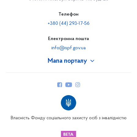
Телефон
+380 (44) 293-17-56
Електронна пошта
info@ispf.gov.ua
Мапа порталу
Про Фонд
Керівництво
Структура Фонду
Територіальні відділення
Вінницьке відділення
Волинське відділення
Власність Фонду соціального захисту осіб з інвалідністю
Дніпропетровське відділення
Донецьке відділення