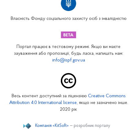
Вінницьке відділення
Волинське відділення
Власність Фонду соціального захисту осіб з інвалідністю
Дніпропетровське відділення
Донецьке відділення
Житомирське відділення
Портал працює в тестовому режимі. Якщо ви маєте
Закарпатське відділення
зауваження або пропозиції, будь ласка, напишіть нам:
info@ispf.gov.ua
Запорізьке відділення
Івано-Франківське відділення
Київське міське відділення
Київське обласне відділення
Весь контент доступний за ліцензією
Creative Commons
Кіровоградське відділення
Attribution 4.0 International license
, якщо не зазначено інше.
Луганське відділення
2020 рік
Львівське відділення
Компанія «KitSoft»
— розробник порталу
Миколаївське відділення