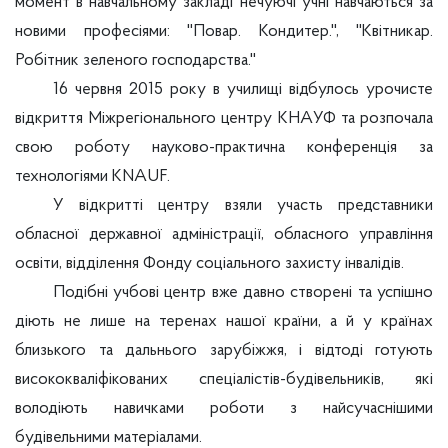
момент в навчальному закладі нечуючі учні навчаються за
новими професіями: "Повар. Кондитер.", "Квітникар.
Робітник зеленого господарства."
16 червня 2015 року в училищі відбулось урочисте
відкриття Міжрегіонального центру КНАУФ та розпочала
свою роботу науково-практична конференція за
технологіями КNAUF.
У відкритті центру взяли участь представники
обласної державної адміністрації, обласного управління
освіти, відділення Фонду соціального захисту інвалідів.
Подібні учбові центр вже давно створені та успішно
діють не лише на теренах нашої країни, а й у країнах
близького та дальнього зарубіжжя, і відтоді готують
висококваліфікованих спеціалістів-будівельників, які
володіють навичками роботи з найсучаснішими
будівельними матеріалами.