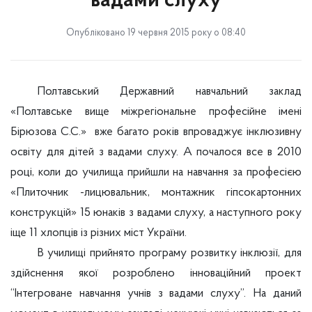
вадами слуху
Опубліковано 19 червня 2015 року о 08:40
Полтавський Державний навчальний заклад
«Полтавське вище міжрегіональне професійне імені
Бірюзова С.С.»
вже багато років впроваджує інклюзивну
освіту для дітей з вадами слуху. А почалося все в 2010
році, коли до училища прийшли на навчання за професією
«Плиточник -лицювальник, монтажник гіпсокартонних
конструкцій» 15 юнаків з вадами слуху, а наступного року
іще 11 хлопців із різних міст України.
В училищі прийнято програму розвитку інклюзії, для
здійснення якої розроблено інноваційний проект
“Інтегроване навчання учнів з вадами слуху”.
На даний