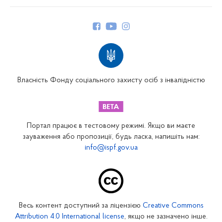
Про Фонд
Керівництво
Структура Фонду
Територіальні відділення
Вінницьке відділення
Волинське відділення
Власність Фонду соціального захисту осіб з інвалідністю
Дніпропетровське відділення
Донецьке відділення
Житомирське відділення
Портал працює в тестовому режимі. Якщо ви маєте
Закарпатське відділення
зауваження або пропозиції, будь ласка, напишіть нам:
info@ispf.gov.ua
Запорізьке відділення
Івано-Франківське відділення
Київське міське відділення
Київське обласне відділення
Весь контент доступний за ліцензією
Creative Commons
Кіровоградське відділення
Attribution 4.0 International license
, якщо не зазначено інше.