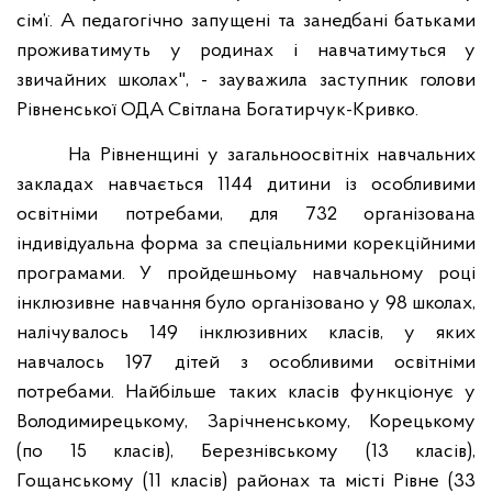
сім’ї. А педагогічно запущені та занедбані батьками
проживатимуть у родинах і навчатимуться у
звичайних школах
"
, - зауважила заступник голови
Рівненської ОДА Світлана Богатирчук-Кривко.
На Рівненщині у загальноосвітніх навчальних
закладах навчається 1144 дитини із особливими
освітніми потребами, для 732 організована
індивідуальна форма за спеціальними корекційними
програмами. У пройдешньому навчальному році
інклюзивне навчання було організовано у 98 школах,
налічувалось 149 інклюзивних класів, у яких
навчалось 197 дітей з особливими освітніми
потребами. Найбільше таких класів функціонує у
Володимирецькому, Зарічненському, Корецькому
(по 15 класів), Березнівському (13 класів),
Гощанському (11 класів) районах та місті Рівне (33