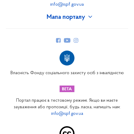
info@ispf.gov.ua
Мапа порталу
Про Фонд
Керівництво
Структура Фонду
Територіальні відділення
Вінницьке відділення
Волинське відділення
Власність Фонду соціального захисту осіб з інвалідністю
Дніпропетровське відділення
Донецьке відділення
Житомирське відділення
Портал працює в тестовому режимі. Якщо ви маєте
Закарпатське відділення
зауваження або пропозиції, будь ласка, напишіть нам:
info@ispf.gov.ua
Запорізьке відділення
Івано-Франківське відділення
Київське міське відділення