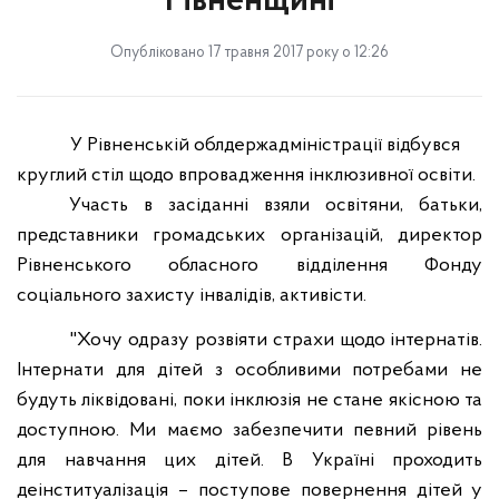
Рівненщині
Опубліковано 17 травня 2017 року о 12:26
У
Рівненській облдержадміністрації відбувся
круглий стіл щодо впровадження інклюзивної освіти
.
Участь в засіданні взяли освітяни, батьки,
представники
громадськ
их
організаці
й
,
директор
Рівненського обласного відділення Фонду
соціального захисту інвалідів,
активісти.
"
Хочу одразу розвіяти страхи щодо інтернатів.
Інтернати для дітей з особливими потребами не
будуть ліквідовані, поки інклюзія не стане якісною та
доступною. Ми маємо забезпечити певний рівень
для навчання цих дітей. В Україні проходить
деінституалізація – поступове повернення дітей у