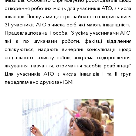
інвалідів. Особливо спрямовуємо роботодавців щодо
створення робочих місць для учасників АТО, з числа
інвалідів. Послугами центрів зайнятості скористалися
31 учасників АТО з числа осіб, які мають інвалідність.
Працевлаштована
1 особа.
З усіма учасниками АТО,
які є по шукачами роботи, фахівці відділення
спілкуються, надають вичерпні консультації щодо
соціального захисту воїнів, зокрема: оздоровлення,
лікування, навчання, отримання засобів реабілітації.
Для учасників АТО з числа інвалідів
I
та
II
груп
передплачено друковані ЗМІ.