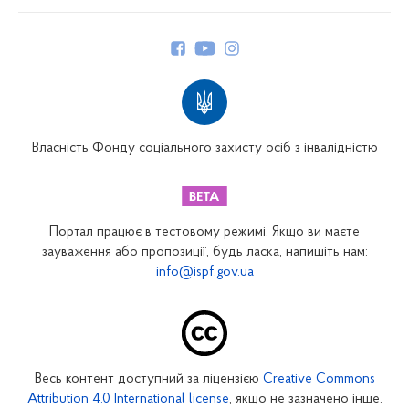
Про Фонд
Керівництво
Структура Фонду
Територіальні відділення
Вінницьке відділення
Волинське відділення
Власність Фонду соціального захисту осіб з інвалідністю
Дніпропетровське відділення
Донецьке відділення
Житомирське відділення
Портал працює в тестовому режимі. Якщо ви маєте
Закарпатське відділення
зауваження або пропозиції, будь ласка, напишіть нам:
info@ispf.gov.ua
Запорізьке відділення
Івано-Франківське відділення
Київське міське відділення
Київське обласне відділення
Весь контент доступний за ліцензією
Creative Commons
Кіровоградське відділення
Attribution 4.0 International license
, якщо не зазначено інше.