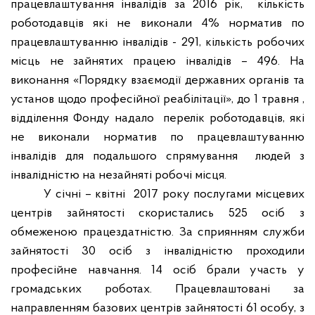
працевлаштування інвалідів за 2016 рік,
кількість
роботодавців які не виконали 4% норматив по
працевлаштуванню інвалідів - 291, кількість робочих
місць не зайнятих працею інвалідів – 496. На
виконання «Порядку взаємодії державних органів та
установ щодо професійної реабілітації», до 1 травня ,
відділення Фонду надало
перелік роботодавців, які
не виконали норматив по працевлаштуванню
інвалідів для подальшого спрямування
людей з
інвалідністю на незайняті робочі місця.
У січні – квітні
2017 року послугами місцевих
центрів зайнятості скористались 525 осіб з
обмеженою працездатністю. За сприянням служби
зайнятості 30 осіб з інвалідністю проходили
професійне навчання. 14 осіб брали участь у
громадських роботах. Працевлаштовані за
направленням базових центрів зайнятості 61 особу, з