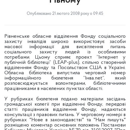
Рівному
Опубліковано 21 лютого 2008 року о 09:45
Рівненське обласне відділення Фонду соціального
захисту інвалідів широко використовує засоби
масової інформації для висвітлення питань
соціального захисту людей із особливими
потребами. Цьому сприяє проект “Інтернет у
публічній бібліотеці” (LEAP-plus), спільно створений
відділенням Фонду та Посольством США в Україні.
Обласна бібліотека випустила черговий номер
інформаційного бюлетеня “Інва.net”, який
розповсюджується волонтерами, бібліотечними
працівниками в населених пунктах області.
У рубриках бюлетеня подано матеріали засідань
громадської колегії при відділенні Фонду, передові
статті працівників відділення Фонду, надаються
консультації з правових питань. У черговому номері в
рубриках "Нове в законодавстві"
та
"Нам пишуть"
розміщено коментар основних положень Постанови