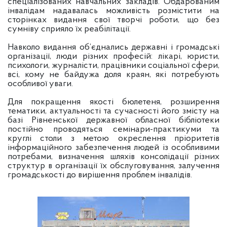
спеціалізованих навчальних закладів. Обдарованим
інвалідам надавалась можливість розмістити на
сторінках видання свої творчі роботи, що без
сумніву сприяло їх реабілітації.
Навколо видання об’єднались державні і громадські
організації, люди різних професій: лікарі, юристи,
психологи, журналісти, працівники соціальної сфери,
всі, кому не байдужа доля краян, які потребують
особливої уваги.
Для покращення якості бюлетеня, розширення
тематики, актуальності та сучасності його змісту на
базі Рівненської державної обласної бібліотеки
постійно проводяться семінари-практикуми та
круглі столи з метою окреслення пріоритетів
інформаційного забезпечення людей із особливими
потребами, визначення шляхів консолідації різних
структур в організації їх обслуговування, залучення
громадськості до вирішення проблем інвалідів.