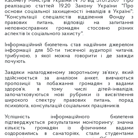
Кабінету Міністрів України №70 від 31.01.2007 "Про
реалізацію статтей 19,20 Закону України "Про
основи соціальної захищеності інвалідів в Україні";
"Консультації спеціалістів відділення Фонду з
правових питань, відповіді на запитання
неповносправних громадян стосовно різних
аспектів їх соціального захисту".
Інформаційний бюлетень став надійним джерелом
інформації для 50-ти тисячної аудиторії читачів,
трибуною, з якої можна говорити і де завжди
почують.
Завдяки налагодженому зворотньому зв’язку, який
здійснюється за аналізом анкет, вивчаються
пропозиції та побажання громадян з вадами
здоров’я, в тому числі дітей-інвалідів,
започатковуються нові рубрики із висвітлення
широкого спектру правових питань, порад
психолога, консультацій соціальних працівників.
Успішність інформаційного бюлетеня
підтверджується результатами моніторингу: значна
кількість громадян із фізичними вадами
оздоровились в санаторіях, стали студентами