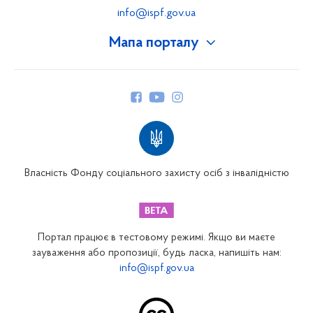
info@ispf.gov.ua
Мапа порталу
Про Фонд
Керівництво
Структура Фонду
Територіальні відділення
Вінницьке відділення
Волинське відділення
Власність Фонду соціального захисту осіб з інвалідністю
Дніпропетровське відділення
Донецьке відділення
Житомирське відділення
Портал працює в тестовому режимі. Якщо ви маєте
Закарпатське відділення
зауваження або пропозиції, будь ласка, напишіть нам:
info@ispf.gov.ua
Запорізьке відділення
Івано-Франківське відділення