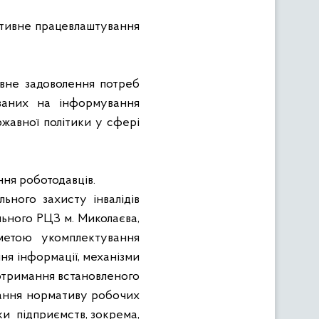
тивне працевлаштування
ивне задоволення потреб
ованих на інформування
ржавної політики у сфері
ння роботодавців.
ьного захисту інвалідів
льного РЦЗ м. Миколаєва,
метою укомплектування
ня інформації, механізми
дотримання встановленого
мання нормативу робочих
ки
підприємств, зокрема,