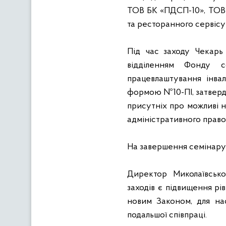
ТОВ БК «ПДСП-10», ТОВ 
та ресторанного сервісу
Під час заходу Чекарь 
відділенням Фонду со
працевлаштування інвал
формою №10-ПІ, затвердж
присутніх про можливі н
адміністративного прав
На завершення семінару 
Директор
Миколаївсько
заходів є підвищення рі
новим Законом, для нас
подальшої співпраці.