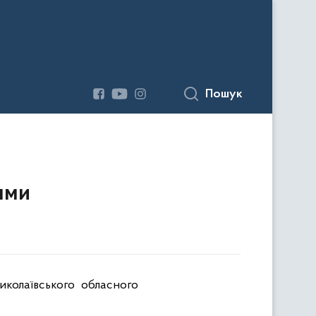
Пошук
ями
иколаївського обласного