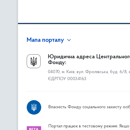
Мапа порталу
Про Фонд
Юридична адреса Центральног
Фонду:
Керівництво
04070, м. Київ, вул. Фролівська, буд. 6/8,
Структура Фонду
ЄДРПОУ 00034163
Територіальні відділення
Вінницьке відділення
Волинське відділення
Власність Фонду соціального захисту осіб
Дніпропетровське відділення
Донецьке відділення
Житомирське відділення
Портал працює в тестовому режимі. Якщо 