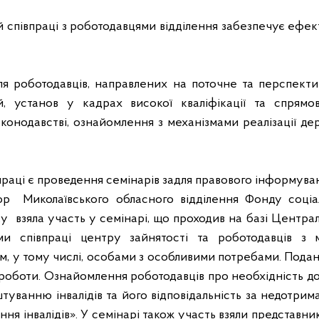
й
співпраці
з
роботодавцями відділення
забезпечує ефек
для роботодавців, направлених на поточне та перспект
цій, установ у кадрах високої кваліфікації та спрям
аконодавстві, ознайомлення з
механізмами реалізації де
раці є проведення семінарів задля правового інформува
тор
Миколаївського обласного відділення Фонду соціал
ку
взяла участь у семінарі, що проходив на базі Центра
и співпраці центру зайнятості та роботодавців з 
, у тому числі, особами з особливими потребами. Подан
 роботи. Ознайомлення роботодавців про необхідність 
туванню інвалідів та його відповідальність за недотри
ня інвалідів». У семінарі також участь взяли представни