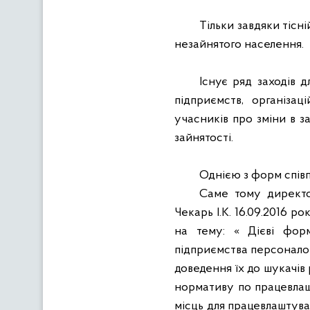
Тільки завдяки тісні
незайнятого населення.
Існує ряд заходів 
підприємств, організа
учасників про зміни в з
зайнятості
.
Однією з форм співп
Саме тому дирек
Чекарь І.К. 16.09.2016 ро
на тему: « Дієві форм
підприємства персоналом
доведення їх до шукачів
нормативу по працевлаш
місць для працевлаштуван