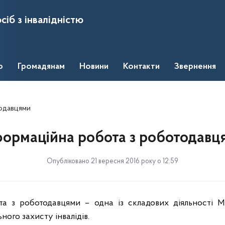
сіб з інвалідністю
о
Громадянам
Новини
Контакти
Звернення
тодавцями
формаційна робота з роботодавц
Опубліковано 21 вересня 2016 року о 12:59
та з роботодавцями – одна із складових діяльності
М
ного захисту інвалідів.