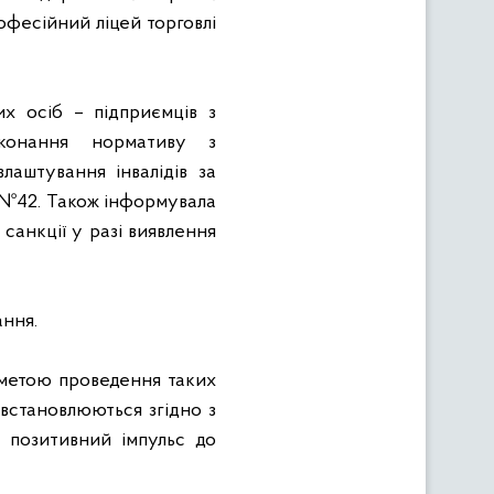
фесійний ліцей торговлі
х осіб – підприємців з
виконання нормативу з
лаштування інвалідів за
. №42. Також інформувала
санкції у разі виявлення
ання.
метою проведення таких
 встановлюються згідно з
є позитивний імпульс до