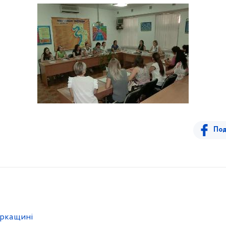
Под
еркащині