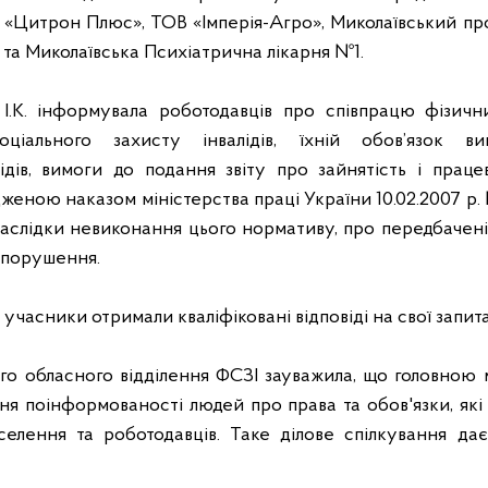
«Цитрон Плюс», ТОВ «Імперія-Агро», Миколаївський про
 та Миколаївська Психіатрична лікарня №1.
І.К.
інформувала роботодавців про співпрацю фізични
ціального захисту інвалідів, їхній обов’язок 
ідів, вимоги до подання звіту про зайнятість і працев
еною наказом міністерства праці України 10.02.2007 р
аслідки невиконання цього нормативу, про передбачені 
опорушення.
учасники отримали кваліфіковані відповіді на свої запит
го обласного відділення ФСЗІ зауважила, що г
оловною 
вня поінформованості людей про права та обов'язки, які
елення та роботодавців. Таке ділове спілкування да