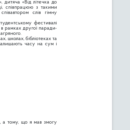
, дитяча «Від літечка до
ці, співпрацюю з такими
співавтором слів гімну
тудентському фестивалі
я в рамках другої паради-
агряного.
х, школах, бібліотеках та
залишають часу на сум і
а тому, що я мав змогу