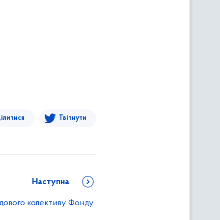
ілитися
Твітнути
Наступна
удового колективу Фонду