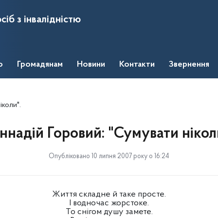
сіб з інвалідністю
о
Громадянам
Новини
Контакти
Звернення
іколи".
ннадій Горовий: "Сумувати нікол
Опубліковано 10 липня 2007 року о 16:24
Життя складне й таке просте.
І водночас жорстоке.
То снігом душу замете.