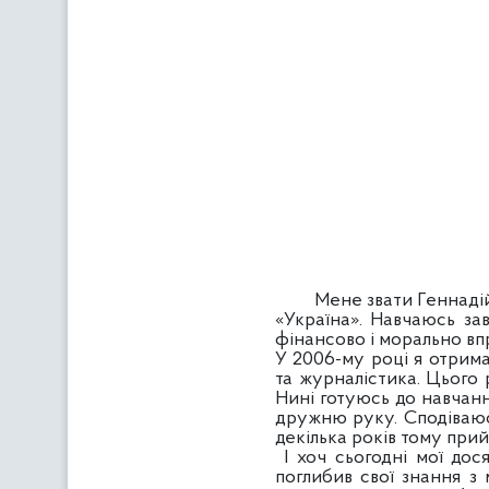
Мене звати Геннадій Г
«Україна». Навчаюсь за
фінансово і морально впр
У 2006-му році я отрима
та журналістика. Цього 
Нині готуюсь до навчання
дружню руку. Сподіваюс
декілька років тому при
І хоч сьогодні мої дося
поглибив свої знання з м