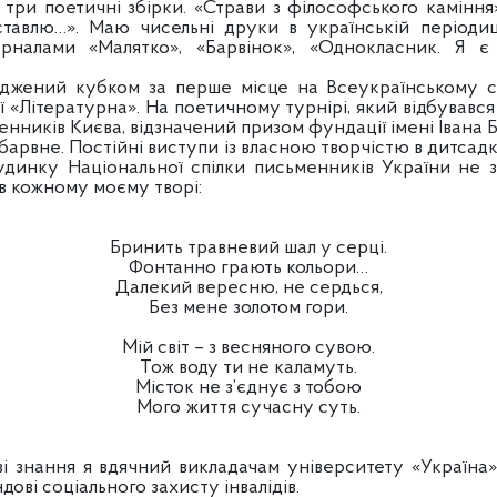
ри поетичні збірки. «Страви з філософського каміння»
ставлю…». Маю чисельні друки в українській періоди
налами «Малятко», «Барвінок», «Однокласник. Я є 
джений кубком за перше місце на Всеукраїнському с
ї «Літературна». На поетичному турнірі, який відбувавс
нників Києва, відзначений призом фундації імені Івана Б
барвне. Постійні виступи із власною творчістю в дитсадка
удинку Національної спілки письменників України не 
в кожному моєму творі:
Бринить травневий шал у серці.
Фонтанно грають кольори…
Далекий вересню, не сердься,
Без мене золотом гори.
Мій світ – з весняного сувою.
Тож воду ти не каламуть.
Місток не з’єднує з тобою
Мого життя сучасну суть.
ння я вдячний викладачам університету «Україна», 
ові соціального захисту інвалідів.