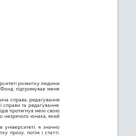
ситеті розвитку людини
й Фонд підтримував мене
нича справа, редагування
ї справи та редагування.
лідів протягнув мені свою
о незрячого юнака, який
в університеті, я значно
ку прозу, потім і статті.