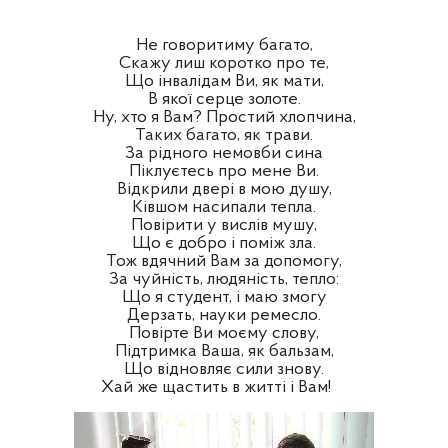
Не говоритиму багато,
Скажу лиш коротко про те,
Що інвалідам Ви, як мати,
В якої серце золоте.
Ну, хто я Вам? Простий хлопчина,
Таких багато, як трави.
За рідного немовби сина
Піклуєтесь про мене Ви.
Відкрили двері в мою душу,
Ківшом насипали тепла.
Повірити у вислів мушу,
Що є добро і поміж зла.
Тож вдячний Вам за допомогу,
За чуйність, людяність, тепло:
Що я студент, і маю змогу
Дерзать, науки ремесло.
Повірте Ви моєму слову,
Підтримка Ваша, як бальзам,
Що відновляє сили знову.
Хай же щастить в житті і Вам!