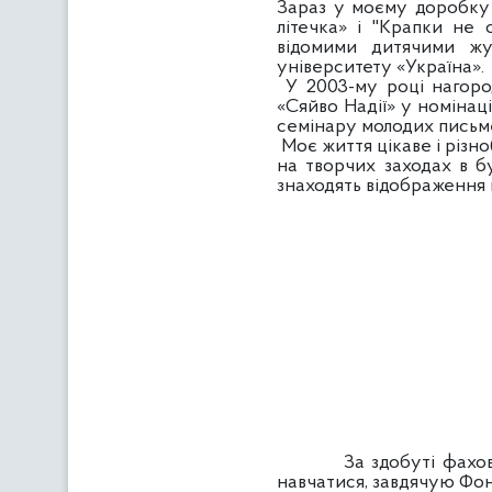
Зараз у моєму доробку т
літечка» і "Крапки не 
відомими дитячими жур
університету «Україна».
У 2003-му році нагоро
«Сяйво Надії» у номінаці
семінару молодих письме
Моє життя цікаве і різно
на творчих заходах в б
знаходять відображення 
За здобуті фахові зна
навчатися, завдячую Фонд