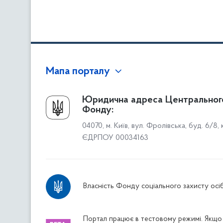
Мапа порталу
Про Фонд
Юридична адреса Центральног
Фонду:
Керівництво
04070, м. Київ, вул. Фролівська, буд. 6/8,
Структура Фонду
ЄДРПОУ 00034163
Територіальні відділення
Вінницьке відділення
Волинське відділення
Власність Фонду соціального захисту осіб
Дніпропетровське відділення
Донецьке відділення
Житомирське відділення
Портал працює в тестовому режимі. Якщо 