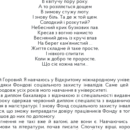
В квітучу пору року.
А то розіллється дощем
В зимову стужу люту.
І знову біль. Та де ж той щем.
Солодкий і розкутий?
Небесний крик бузкових пав.
Кресав з вогню намисто
Весняний день із кручі впав
На берег кам’янистий …
Життя складне й таке просте,
І нівкого спитати.
Коли ж добро те проросте,
Що сіє кожна мати…
оровий. Я навчаюсь у Відкритому міжнародному універ
вдяки Фондові соціального захисту інвалідів. Саме це
одовж усіх років мого навчання в університеті.
в диплом бакалавра з відзнакою зі спеціальності видав
року одержав червоний диплом спеціаліста з видавничо
 в магістратурі. І знову Фонд соціального захисту інва
я, що зможу виправдати довіру працівників Фонду в тог
йшов до них по допомогу.
гнення не такі вже й вагомі, але вони є. Навчаючись 
ови та літератури, почав писати. Спочатку вірші, корот