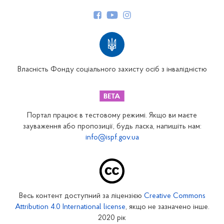
Керівництво
Структура Фонду
Територіальні відділення
Вінницьке відділення
Волинське відділення
Власність Фонду соціального захисту осіб з інвалідністю
Дніпропетровське відділення
Донецьке відділення
Житомирське відділення
Портал працює в тестовому режимі. Якщо ви маєте
Закарпатське відділення
зауваження або пропозиції, будь ласка, напишіть нам:
info@ispf.gov.ua
Запорізьке відділення
Івано-Франківське відділення
Київське міське відділення
Київське обласне відділення
Весь контент доступний за ліцензією
Creative Commons
Кіровоградське відділення
Attribution 4.0 International license
, якщо не зазначено інше.
Луганське відділення
2020 рік