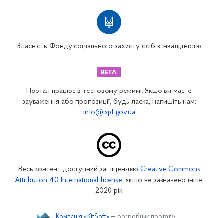
Територіальні відділення
Вінницьке відділення
Волинське відділення
Власність Фонду соціального захисту осіб з інвалідністю
Дніпропетровське відділення
Донецьке відділення
Житомирське відділення
Портал працює в тестовому режимі. Якщо ви маєте
Закарпатське відділення
зауваження або пропозиції, будь ласка, напишіть нам:
info@ispf.gov.ua
Запорізьке відділення
Івано-Франківське відділення
Київське міське відділення
Київське обласне відділення
Весь контент доступний за ліцензією
Creative Commons
Кіровоградське відділення
Attribution 4.0 International license
, якщо не зазначено інше.
Луганське відділення
2020 рік
Львівське відділення
Компанія «KitSoft»
— розробник порталу