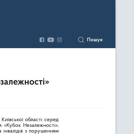
Пошук
езалежності»
 Київської області серед
ня «Кубок Незалежності»,
а інвалідів з порушенням