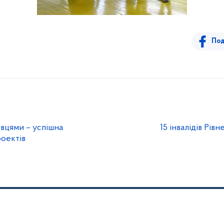
Под
вцями – успішна
15 інвалідів Рів
роектів