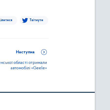
ілитися
Твітнути
Наступна
ненської області отримали
автомобілі «Geele»