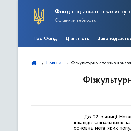
Фонд соціального захисту о
Офіційний вебпортал
Про Фонд
Діяльність
Законодавств
Новини
Фізкультурно-спортивні змаг
Фізкультурн
До 22 річниці Неза
інвалідів-спінальників 
основна мета яких попул