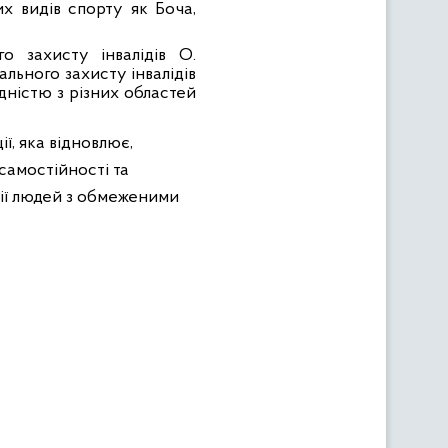
их видів спорту як Боча,
о захисту інвалідів О.
льного захисту інвалідів
ідністю з різних областей
ї, яка відновлює,
самостійності та
ції людей з обмеженими