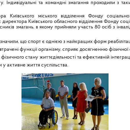
. Індивідуальні та командні змагання проходили з так
ра Київського міського відділення Фонду соціальног
к директора Київського обласного відділення Фонду соціа
сників змагань, в якому прийняли участь 80 осіб з інвал
значили, що спорт є однією з найкращих форм реабілітаці
трачені функції організму, сприяє досягненню фізичної 
фізичного стану життєдіяльності та ефективній інтегра
у активне життя суспільства.