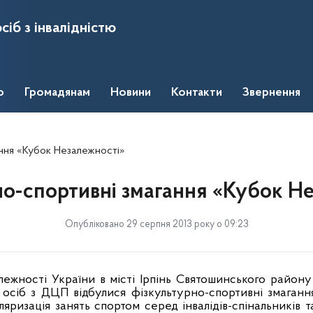
сіб з інвалідністю
о
Громадянам
Новини
Контакти
Звернення
ання «Кубок Незалежності»
о-спортивні змагання «Кубок Н
Опубліковано 29 серпня 2013 року о 09:23
лежності України в місті Ірпінь Святошинського району
та осіб з ДЦП відбулися фізкультурно-спортивні змаган
яризація занять спортом серед інвалідів-спінальників т