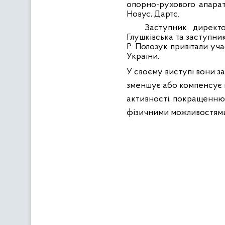
опорно-рухового апарату
Новус, Дартс.
Заступник директо
Глушківська та заступни
Р. Полозук привітали уча
України.
У своєму виступі вони за
зменшує або компенсує в
активності, покращенню 
фізичними можливостями 