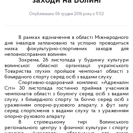
заходи на Волині
Опубліковано 06 грудня 2016 року о 11:52
В рамках відзначення в області Міжнародного
дня інвалідів заплановано та успішно проводиться
низка фізкультурно-спортивних заходів для
неповносправних волинян.
Зокрема, 26 листопада у будинку культури
волинської обласної організації українського
Товариства глухих пройшов чемпіонат області з
більярдного спорту серед осіб з вадами слуху.
Спортивно-оздоровчий комплекс «Адреналін
Сіті» 30 листопада гостинно приймав учасників
чемпіонатів області з боулінгу серед осіб з вадами
слуху, з більярдного спорту та боччо серед осіб з
ураженням опорно-рухового апарату, з фут залу
серед спортсменів з вадами слуху та з ураженням
опорно-рухового апарату.
В стрілецькому тирі Волинського
регіонального центру з фізичної культури і спорту