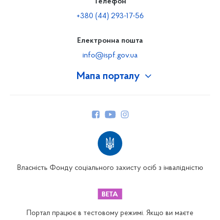
Телефон
+380 (44) 293-17-56
Електронна пошта
info@ispf.gov.ua
Мапа порталу
Про Фонд
Керівництво
Структура Фонду
Територіальні відділення
Вінницьке відділення
Волинське відділення
Власність Фонду соціального захисту осіб з інвалідністю
Дніпропетровське відділення
Донецьке відділення
Житомирське відділення
Портал працює в тестовому режимі. Якщо ви маєте