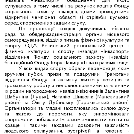
інвалідів «Інваспорт», обладнання для якого
купувалось в тому числі і за рахунок коштів Фонду
соціального захисту інвалідів, днями проходитиме
відкритий чемпіонат області зі стрільби кульової
серед спортсменів з вадами слуху.
До організації заходів долучились обласна
рада та облдержадміністрація, органи місцевого
самоврядування, відділ з питань фізичної культури та
спорту ОДА,
Волинський регіональний центр з
фізичної культури і спорту інвалідів «Інваспорт»,
відділення Фонду соціального захисту
інвалідів,
благодійний Фонду Ігоря Палиці «Тільки разом» тощо.
У всіх видах спорту обрали переможців, яким
вручили кубки, призи та подарунки. Грамотами
відділення Фонду за активну життєву позицію та
громадську роботу з неповносправними та членами
їх родин нагороджено інвалідів-візочників Валентина
Шабуніна (Луцьк), Наталію Шишолік (Маневицький
район) та Ольгу Дубінську (Горохівський район).
Організатори та глядачі захоплювались силою духу
та жагою до перемоги, яку випромінювали
спортсмени, побажали їм разом змінювати життя на
краще і такими заходами доводити важливість
людського спілкування, зустрічей, а головне -