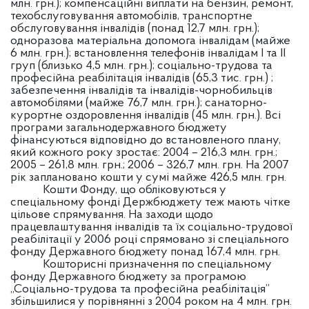
млн. грн.); компенсаційні виплати на бензин, ремонт,
техобслуговування автомобілів, транспортне
обслуговування інвалідів (понад 12,7 млн. грн.);
одноразова матеріальна допомога інвалідам (майже
6 млн. грн.); встановлення телефонів інвалідам І та ІІ
груп (близько 4,5 млн. грн.); соціально-трудова та
професійна реабілітація інвалідів (65,3 тис. грн.) ;
забезпечення інвалідів та інвалідів-чорнобильців
автомобілями (майже 76,7 млн. грн.); санаторно-
курортне оздоровлення інвалідів (45 млн. грн.). Всі
програми загальнодержавного бюджету
фінансуються відповідно до встановленого плану,
який кожного року зростає: 2004 – 216,3 млн. грн.;
2005 – 261,8 млн. грн.; 2006 – 326,7 млн. грн. На 2007
рік заплановано кошти у сумі майже 426,5 млн. грн.
Кошти Фонду, що обліковуються у
спеціальному фонді Держбюджету теж мають чітке
цільове спрямування. На заходи щодо
працевлаштування інвалідів та їх соціально-трудової
реабілітації у 2006 році спрямовано зі спеціального
фонду Державного бюджету понад 167,4 млн. грн.
Кошторисні призначення по спеціальному
фонду Державного бюджету за програмою
„Соціально-трудова та професійна реабілітація”
збільшилися у порівнянні з 2004 роком на 4 млн. грн.