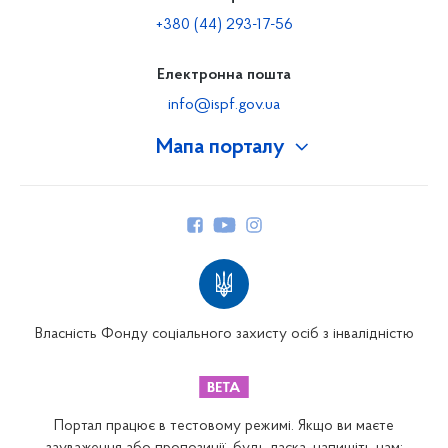
+380 (44) 293-17-56
Електронна пошта
info@ispf.gov.ua
Мапа порталу
Про Фонд
Керівництво
Структура Фонду
Територіальні відділення
Вінницьке відділення
Волинське відділення
Власність Фонду соціального захисту осіб з інвалідністю
Дніпропетровське відділення
Донецьке відділення
Житомирське відділення
Портал працює в тестовому режимі. Якщо ви маєте
Закарпатське відділення