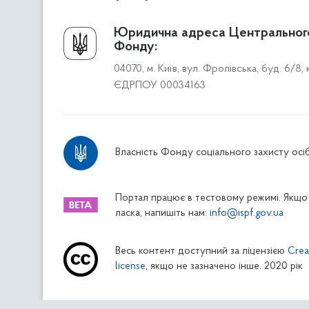
Про Фонд
Юридична адреса Центральног
Фонду:
Керівництво
04070, м. Київ, вул. Фролівська, буд. 6/8,
Структура Фонду
ЄДРПОУ 00034163
Територіальні відділення
Вінницьке відділення
Волинське відділення
Власність Фонду соціального захисту осіб
Дніпропетровське відділення
Донецьке відділення
Житомирське відділення
Портал працює в тестовому режимі. Якщо 
ласка, напишіть нам:
info@ispf.gov.ua
Закарпатське відділення
Запорізьке відділення
Весь контент доступний за ліцензією
Crea
Івано-Франківське відділення
license
, якщо не зазначено інше. 2020 рік
Київське міське відділення
Київське обласне відділення