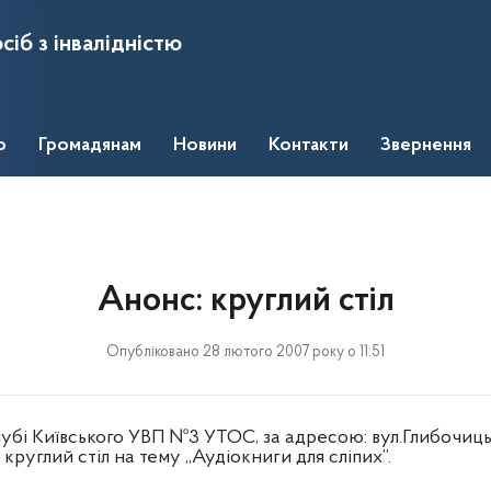
сіб з інвалідністю
о
Громадянам
Новини
Контакти
Звернення
Анонс: круглий стіл
Опубліковано 28 лютого 2007 року о 11:51
лубі Київського УВП №3 УТОС, за адресою: вул.Глибочиц
руглий стіл на тему „Аудіокниги для сліпих”.