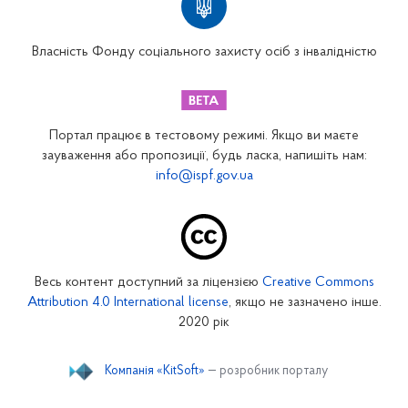
Вінницьке відділення
Волинське відділення
Власність Фонду соціального захисту осіб з інвалідністю
Дніпропетровське відділення
Донецьке відділення
Житомирське відділення
Портал працює в тестовому режимі. Якщо ви маєте
Закарпатське відділення
зауваження або пропозиції, будь ласка, напишіть нам:
info@ispf.gov.ua
Запорізьке відділення
Івано-Франківське відділення
Київське міське відділення
Київське обласне відділення
Весь контент доступний за ліцензією
Creative Commons
Кіровоградське відділення
Attribution 4.0 International license
, якщо не зазначено інше.
Луганське відділення
2020 рік
Львівське відділення
Компанія «KitSoft»
— розробник порталу
Миколаївське відділення
Одеське відділення