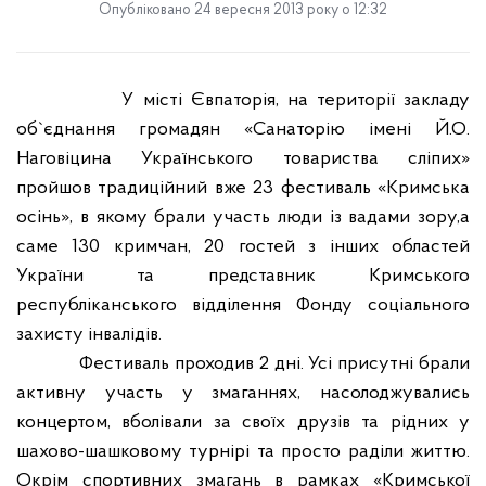
Опубліковано 24 вересня 2013 року о 12:32
У місті Євпаторія, на території
закладу
об`єднання громадян «Санаторію
імені
Й.О.
Наговіцина Українського товариства сліпих»
пройшов традиційний вже 23 фестиваль «Кримська
осінь», в якому брали участь люди із вадами зору,а
саме 130 кримчан, 20 гостей з інших областей
України та представник Кримського
республіканського відділення Фонду соціального
захисту інвалідів.
Фестиваль проходив 2 дні. Усі присутні брали
активну участь у змаганнях, насолоджувались
концертом, вболівали за своїх друзів та рідних у
шахово-шашковому турнірі та просто раділи життю.
Окрім спортивних змагань в рамках «Кримської