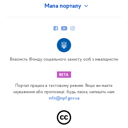
Мапа порталу
Про Фонд
Керівництво
Структура Фонду
Територіальні відділення
Вінницьке відділення
Волинське відділення
Власність Фонду соціального захисту осіб з інвалідністю
Дніпропетровське відділення
Донецьке відділення
Житомирське відділення
Портал працює в тестовому режимі. Якщо ви маєте
Закарпатське відділення
зауваження або пропозиції, будь ласка, напишіть нам:
info@ispf.gov.ua
Запорізьке відділення
Івано-Франківське відділення
Київське міське відділення
Київське обласне відділення