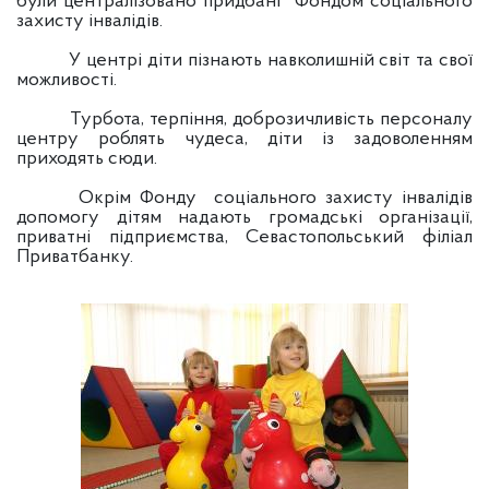
були централізовано придбані Фондом соціального
захисту інвалідів.
У центрі діти пізнають навколишній світ та свої
можливості.
Турбота, терпіння, доброзичливість персоналу
центру роблять чудеса, діти із задоволенням
приходять сюди.
Окрім Фонду соціального захисту інвалідів
допомогу дітям надають громадські організації,
приватні підприємства, Севастопольський філіал
Приватбанку.