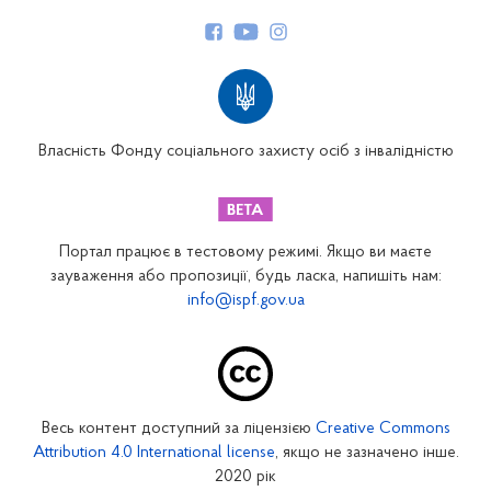
Керівництво
Структура Фонду
Територіальні відділення
Вінницьке відділення
Волинське відділення
Власність Фонду соціального захисту осіб з інвалідністю
Дніпропетровське відділення
Донецьке відділення
Житомирське відділення
Портал працює в тестовому режимі. Якщо ви маєте
Закарпатське відділення
зауваження або пропозиції, будь ласка, напишіть нам:
info@ispf.gov.ua
Запорізьке відділення
Івано-Франківське відділення
Київське міське відділення
Київське обласне відділення
Весь контент доступний за ліцензією
Creative Commons
Кіровоградське відділення
Attribution 4.0 International license
, якщо не зазначено інше.
Луганське відділення
2020 рік