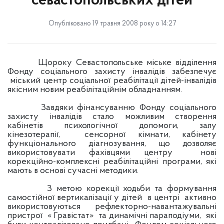
севастопольських дітей
Опубліковано 19 травня 2008 року о 14:27
Щороку Севастопольське міське відділення
Фонду соціального захисту інвалідів забезпечує
міський центр соціальної реабілітації дітей-інвалідів
якісним новим реабілітаційнім обладнанням.
Завдяки фінансуванню Фонду соціального
захисту інвалідів стало можливим створення
кабінетів психологічної допомоги, залу
кінезотерапії, сенсорної кімнати, кабінету
функціонального діагнозування, що дозволяє
використовувати фахівцями центру нові
корекційно-комплексні реабілітаційні програми, які
мають в основі сучасні методики.
З метою корекції ходьби та формування
самостійної вертикалізації у дітей в центрі активно
використовуються рефлекторно-навантажувальні
пристрої « Гравістат» та динамічні параподіуми, які