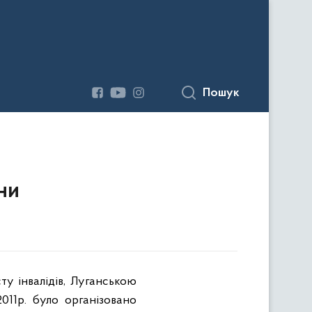
Пошук
ни
ту інвалідів, Луганською
011р. було організовано