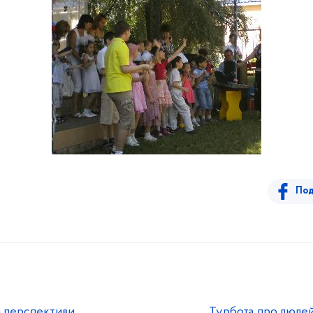
Под
і перспективи
Турбота про людей