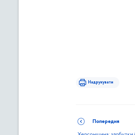
Надрукувати
Попередня
Херсонщина: здобутки 