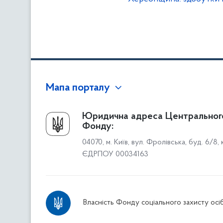
Мапа порталу
Про Фонд
Юридична адреса Центральног
Фонду:
Керівництво
04070, м. Київ, вул. Фролівська, буд. 6/8,
Структура Фонду
ЄДРПОУ 00034163
Територіальні відділення
Вінницьке відділення
Волинське відділення
Власність Фонду соціального захисту осіб
Дніпропетровське відділення
Донецьке відділення