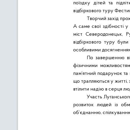
поїздку дітей та підл
відбіркового туру Фести
Творчий захід прох
А саме свої здібності у
міст Северодонецьк, Р
відбіркового туру були
особливими досягненням
По завершенню від
фізичними можливостям
пам’ятний подарунок та п
що трапляються у житті,
втілити надію в серця лю
Участь Луганського
розвиток людей із обм
об’єднанню, спілкуванню