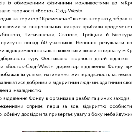
ітків із обмеженими фізичними можливостями до м.К
валю творчості «Восток-Схід-
West
».
одив на території Кременської школи-інтернату, зібрав т
 співочих та танцювальних жанрах приїхали продемонст
убіжного, Лисичанська, Сватово, Троїцька й Білокура
 присутні понад 60 учасників. Непогані результати по
и відокремлені вокальні колективи школи-інтернату м.К
біркового туру Фестивалю творчості дітей, підлітків
и «Восток-Схід-
West
», директор відділення Фонду в
обажав їм успіхів, натхнення, життєрадісності, та, нез
 залишатися добрими й відкритими людьми, здатними свої
дей з інвалідністю.
 відділення Фонду в організації реабілітаційних заходів
еженнями сприяє, перш за все, відкриттю особистих
, обміну досвідом та привертає увагу з боку небайдужи