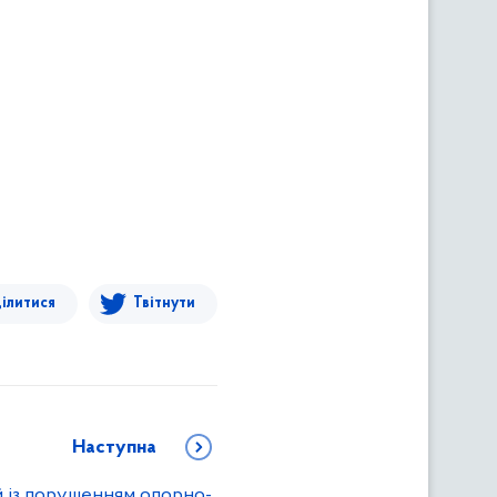
ілитися
Твітнути
Наступна
 із порушенням опорно-