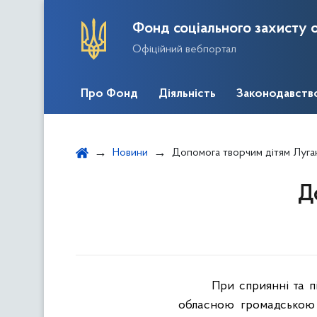
Фонд соціального захисту о
Офіційний вебпортал
Про Фонд
Діяльність
Законодавств
Новини
Допомога творчим дітям Луг
Д
При сприянні та п
обласною громадською о