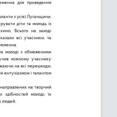
ременна для проведення
аланти з усієї Луганщини.
рувати діти та молодь із
кино. Всього на заході
казали всі учасники, та
ременна.
 та молоді з обмеженими
ручив кожному учаснику
важаючи на всі перешкоди,
м ентузіазмом і талантом
, направлених на творчий
 здібностей молоді, їх
х людей.