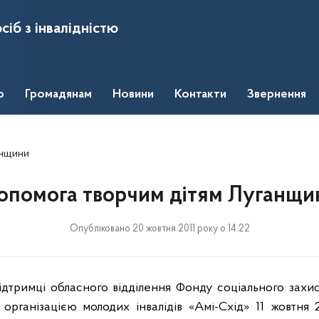
сіб з інвалідністю
о
Громадянам
Новини
Контакти
Звернення
анщини
опомога творчим дітям Луганщи
Опубліковано 20 жовтня 2011 року о 14:22
ідтримці обласного відділення Фонду соціального захис
рганізацією молодих інвалідів «Амі-Схід» 11 жовтня 2