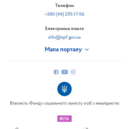
Телефон
+380 (44) 293-17-56
Електронна пошта
info@ispf.gov.ua
Мапа порталу
Про Фонд
Керівництво
Структура Фонду
Територіальні відділення
Вінницьке відділення
Волинське відділення
Власність Фонду соціального захисту осіб з інвалідністю
Дніпропетровське відділення
Донецьке відділення
Житомирське відділення