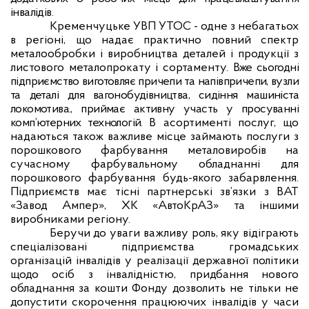
інвалідів.
Кременчуцьке УВП УТОС - одне з небагатьох
в регіоні, що надає практично повний спектр
металообробки
і виробництва деталей і продукції з
листового металопрокату і сортаменту.
Вже сьогодні
підприємство виготовляє причепи та напівпричепи, вузли
та деталі для вагонобудівництва, сидіння машиніста
локомотива., приймає активну участь у просуванні
комп’ютерних технологій.
В асортименті послуг, що
надаються також важливе місце займають послуги з
порошкового фарбування металовиробів на
сучасному фарбувальному обладнанні для
порошкового фарбування будь-якого забарвлення.
Підприємств має тісні партнерські зв’язки з ВАТ
«Завод Ампер», ХК «АвтоКрАЗ» та іншими
виробниками регіону.
Беручи до уваги важливу роль, яку відіграють
спеціалізовані підприємства громадських
організацій інвалідів у реалізації державної політики
щодо осіб з інвалідністю, придбання нового
обладнання за кошти Фонду дозволить не тільки не
допустити скорочення працюючих інвалідів у часи