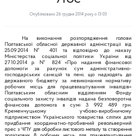
УТОС
Опубліковано 26 грудня 2014 року о 13:03
На виконання розпорядження голови
Полтавської обласної державної адміністрації від
25.09.2014 № 401 та відповідно до наказу
Міністерства соціальної політики України від
27.10.2014 р. № 824 «Про надання фінансової
допомоги за рахунок сум адміністративно-
господарських санкцій та пені, що надходять до
державного бюджету за невиконання нормативу
робочих місць для працевлаштування інвалідів»
Полтавським обласним відділенням Фонду
соціального захисту інвалідів надана безповоротна
фінансова допомога в сумі 3 992 489 грн.
Кременчуцькому учбово-виробничому
підприємством Українського товариства сліпих для
придбання координатно-пробивний револьверний
прес з ЧПУ
для обробки листового металу та створення
додаткових 8 робочих місць
для працевлаштування