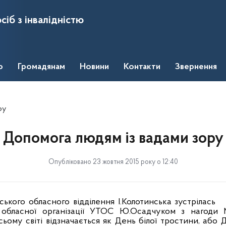
сіб з інвалідністю
о
Громадянам
Новини
Контакти
Звернення
ру
Допомога людям із вадами зору
Опубліковано 23 жовтня 2015 року о 12:40
кого обласного відділення І.Колотинська зустрілась
 обласної організації УТОС Ю.Осадчуком з нагоди 
ьому світі відзначається як День білої тростини, або Д