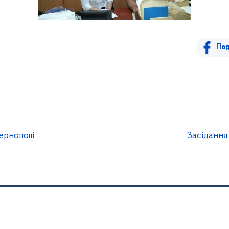
Под
Тернополі
Засідання