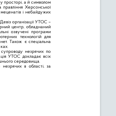
у просторі, а й символом
ва правління Херсонської
е меценатів і небайдужих
 Девіз організації УТОС –
терний центр, обладнаний
льні озвучені програми
ютерних технологій для
нет. Також
є спеціальна
ках.
у супроводу незрячих по
ація УТОС докладає всіх
ишнього середовища.
незрячих в області, за