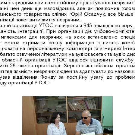
ним знаряддям при самостійному орієнтуванні незрячих 
раїні цей день ще маловідомий, але як повідомив голо
раїнського товариства сліпих, Юрій Осадчук, все більш
ізації полегшити життя незрячим.
асній організації УТОС налічується 945 інвалідів по зору.
авність, інтеграція”. При організації діє учбово-комп’ю
мплексами для незрячих, на яких встановлено спеціа
т можна отримати повну інформацію з питань комп’
ацювати на персональному комп’ютері та в мережі Інтер
багато озвученої літератури на аудіокасетах та аудіо дис
 обласній організації УТОС вдалося відновити служб
ити 28 членів організації. Херсонська обласна організ
ттєдіяльність незрячих людей та адаптувати до навкол
вав відділення Фонду за постійну увагу до проблем 
ду організації УТОС.