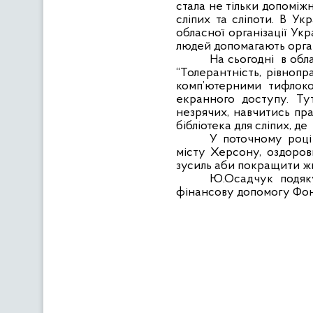
стала не тільки допоміж
сліпих та сліпоти. В Ук
обласної організації Ук
людей допомагають орган
На сьогодні
в обл
“Толерантність, рівнопр
комп’ютерними тифлоко
екранного доступу. Ту
незрячих, навчитись пр
бібліотека для сліпих, де
У поточному році
місту Херсону, оздоров
зусиль аби покращити жи
Ю.Осадчук подяку
фінансову допомогу Фон