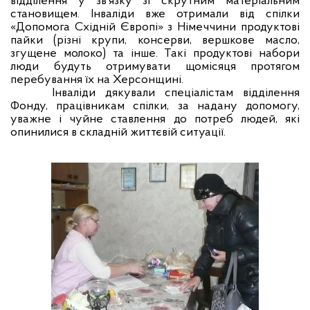
відділення у зв’язку зі скрутним матеріальним
становищем. Інваліди вже отримали від спілки
«Допомога Східній Європі» з Німеччини продуктові
пайки (різні крупи, консерви, вершкове масло,
згущене молоко) та інше. Такі продуктові набори
люди будуть отримувати щомісяця протягом
перебування їх на Херсонщині.
Інваліди дякували спеціалістам відділення
Фонду, працівникам спілки, за надану допомогу,
уважне і чуйне ставлення до потреб людей, які
опинилися в складній життєвій ситуації.