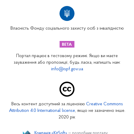
Територіальні відділення
Вінницьке відділення
Волинське відділення
Власність Фонду соціального захисту осіб з інвалідністю
Дніпропетровське відділення
Донецьке відділення
Житомирське відділення
Портал працює в тестовому режимі. Якщо ви маєте
Закарпатське відділення
зауваження або пропозиції, будь ласка, напишіть нам:
info@ispf.gov.ua
Запорізьке відділення
Івано-Франківське відділення
Київське міське відділення
Київське обласне відділення
Весь контент доступний за ліцензією
Creative Commons
Кіровоградське відділення
Attribution 4.0 International license
, якщо не зазначено інше.
Луганське відділення
2020 рік
Львівське відділення
Компанія «KitSoft»
— розробник порталу