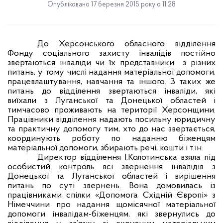
Опубліковано 17 березня 2015 року о 11:28
До Херсонського обласного відділення
Фонду соціального захисту інвалідів постійно
звертаються інваліди чи їх представники
з різних
питань, у тому числі надання матеріальної допомоги,
працевлаштування, навчання та іншого. З таких же
питань до відділення звертаються інваліди, які
виїхали з Луганської та Донецької областей і
тимчасово проживають на території Херсонщини.
Працівники відділення надають посильну юридичну
та практичну допомогу тим, хто до нас звертається,
координують роботу по наданню біженцям
матеріальної допомоги, збирають речі, кошти і т.ін.
Директор відділення І.Колотинська взяла під
особистий контроль всі звернення інвалідів з
Донецької та Луганської областей і вирішення
питань по суті звернень. Вона домовилась із
працівниками спілки «Допомога Східній Європі» з
Німеччини про надання щомісячної матеріальної
допомоги інвалідам-біженцям, які звернулись до