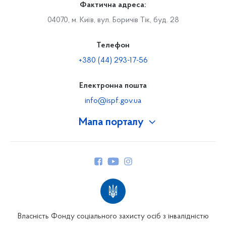
Фактична адреса:
04070, м. Київ, вул. Боричів Тік, буд. 28
Телефон
+380 (44) 293-17-56
Електронна пошта
info@ispf.gov.ua
Мапа порталу
Про Фонд
Керівництво
Структура Фонду
Територіальні відділення
Вінницьке відділення
Волинське відділення
Власність Фонду соціального захисту осіб з інвалідністю
Дніпропетровське відділення