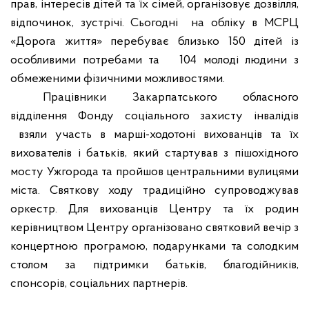
прав, інтересів дітей та їх сімей
, організовує дозвілля,
відпочинок, зустрічі.
Сьогодні
на обліку в МСРЦ
«Дорога життя» перебуває близько 150 дітей із
особливими потребами та
104 молоді людини з
обмеженими фізичними можливостями.
Працівники Закарпатського обласного
відділення Фонду соціального захисту інвалідів
взяли участь в марші-ходотоні вихованців та їх
вихователів і батьків, який стартував з пішохідного
мосту Ужгорода та пройшов центральними вулицями
міста.
Святкову ходу
традиційно
супроводжував
оркестр.
Для вихованців Центру та їх родин
керівництвом Центру організовано святковий вечір з
концертною програмою, подарунками та солодким
столом за підтримки батьків, благодійників,
спонсорів, соціальних партнерів.