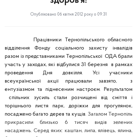
здоров’я!
Опубліковано 06 квітня 2012 року о 09:31
Працівники Тернопільського обласного
відділення Фонду соціального захисту інвалідів
разом із представниками Тернопільської
ОДА брали
участь у заходах, які відбулися 31 березня
в рамках
проведення Дня довкілля. Усі учасники
всеукраїнської акції працювали завзято,
з
ентузіазмом та піднесеним настроєм. Результатом
спільних зусиль стали розчищені від сміття і
торішнього листя парк, доріжки для прогулянок,
посаджено багато дерев та кущів.
Загалом Тернопіль
прикрасили близько 6 тисяч видів зелених
насаджень. Серед яких: каштан, липа, ялівець, ялина,