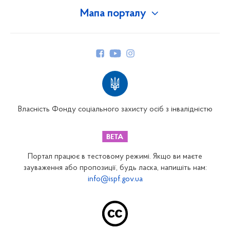
Мапа порталу
Про Фонд
Керівництво
Структура Фонду
Територіальні відділення
Вінницьке відділення
Волинське відділення
Власність Фонду соціального захисту осіб з інвалідністю
Дніпропетровське відділення
Донецьке відділення
Житомирське відділення
Портал працює в тестовому режимі. Якщо ви маєте
Закарпатське відділення
зауваження або пропозиції, будь ласка, напишіть нам:
info@ispf.gov.ua
Запорізьке відділення
Івано-Франківське відділення
Київське міське відділення
Київське обласне відділення