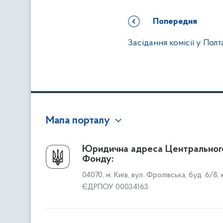
Попередня
Засідання комісії у Полт
Мапа порталу
Про Фонд
Юридична адреса Центральног
Фонду:
Керівництво
04070, м. Київ, вул. Фролівська, буд. 6/8,
Структура Фонду
ЄДРПОУ 00034163
Територіальні відділення
Вінницьке відділення
Волинське відділення