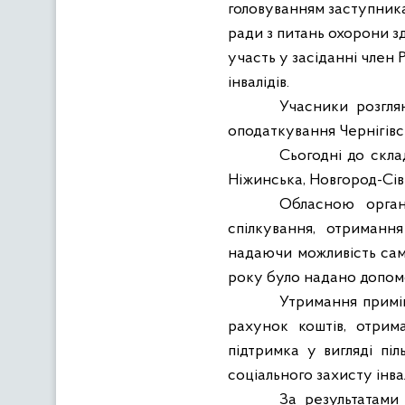
головуванням заступника 
ради з питань охорони зд
участь у засіданні член 
інвалідів.
Учасники розгля
оподаткування Чернігівсь
Сьогодні до склад
Ніжинська, Новгород-Сівер
Обласною орган
спілкування, отримання
надаючи можливість сам
року було надано допомо
Утримання приміщ
рахунок коштів, отрим
підтримка у вигляді піл
соціального захисту інва
За результатами