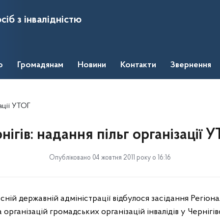
сіб з інвалідністю
о
Громадянам
Новини
Контакти
Звернення
зації УТОГ
нігів: надання пільг організації 
Опубліковано 04 жовтня 2011 року о 16:16
сній державній адміністрації відбулося засідання Регіонал
 організацій громадських організацій інвалідів у Чернігів