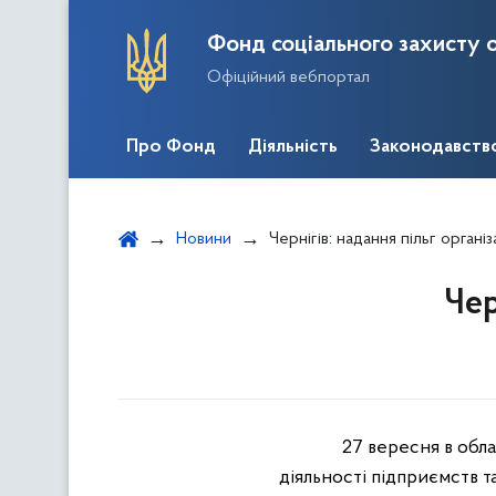
Фонд соціального захисту о
Офіційний вебпортал
Про Фонд
Діяльність
Законодавств
Новини
Чернігів: надання пільг органі
Чер
27 вересня в обла
діяльності підприємств та