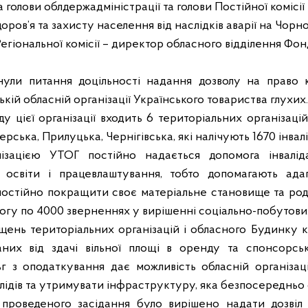
голови облдержадміністрації та голови Постійної комісії 
оров’я та захисту населення від наслідків аварії на Чорн
Регіональної комісії – директор обласного відділення Фо
нули питання доцільності надання дозволу на право 
кій обласній організації Українського товариства глухих.
у цієї організації входить 6 територіальних організаці
ська, Прилуцька, Чернігівська, які налічують 1670 інвалід
ізацією УТОГ постійно надається допомога інвалід
 освіти і працевлаштування, тобто допомагають адап
остійно покращити своє матеріальне становище та ро
гу по 4000 зверненнях у вирішенні соціально-побутови
ень територіальних організацій і обласного Будинку к
аних від здачі вільної площі в оренду та спонсорсь
ьг з оподаткування дає можливість обласній організац
лідів та утримувати інфраструктуру, яка безпосередньо о
 проведеного засідання було вирішено надати дозвіл