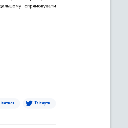
одальшому спрямовувати
ілитися
Твітнути