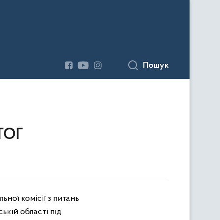
Пошук
УТОГ
ьної комісії з питань
ській області під