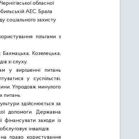
Чернігівської обласної
обильській АЕС. Брала
нду соціального захисту
користування пільгами з
й: Бахмацька, Козелецька,
ів зі слуху.
ам у вирішенні питань
туватися у суспільстві,
дини. Упродовж минулого
х питань.
ультури здійснюється за
кої допомоги. Державна
ії фінансувати заходи із
бслуговує інвалідів.
 на право користування