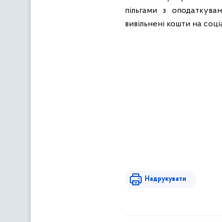
пільгами з оподаткува
вивільнені кошти на соціа
Надрукувати